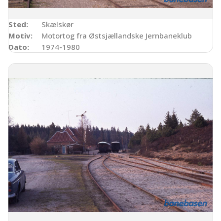
Sted:
Skælskør
Motiv:
Motortog fra Østsjællandske Jernbaneklub
Dato:
1974-1980