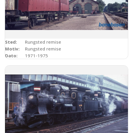
Sted:
Rungsted remise
Motiv:
Rungsted remise
Dato:
1971-1975