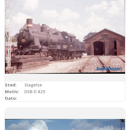
Sted:
Slagelse
Motiv:
DSB D 825
Dato: