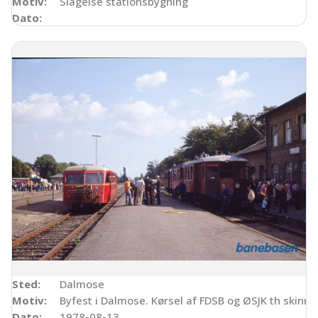
Motiv:
Slagelse stationsbygning
Dato:
Sted:
Dalmose
Motiv:
Byfest i Dalmose. Kørsel af FDSB og ØSJK th skinn
Dato:
1978-08-13