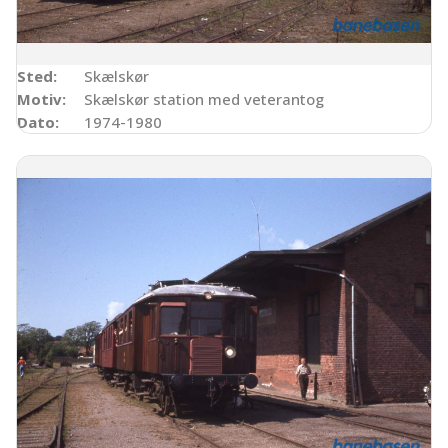
Sted:
Skælskør
Motiv:
Skælskør station med veterantog
Dato:
1974-1980