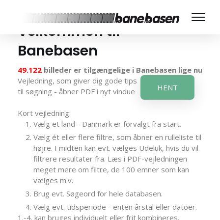
Velkommen til
Banebasen
49.122
billeder er tilgængelige i Banebasen lige nu
Vejledning, som giver dig gode tips
HENT
til søgning - åbner PDF i nyt vindue
Kort vejledning:
Vælg et land - Danmark er forvalgt fra start.
Vælg ét eller flere filtre, som åbner en rulleliste til
højre. I midten kan evt. vælges Udeluk, hvis du vil
filtrere resultater fra. Læs i PDF-vejledningen
meget mere om filtre, de 100 emner som kan
vælges m.v.
Brug evt. Søgeord for hele databasen.
Vælg evt. tidsperiode - enten årstal eller datoer.
1.-4. kan bruges individuelt eller frit kombineres.