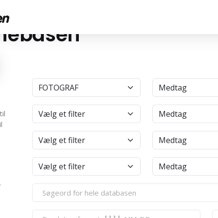
anebasen
4
il
l
.