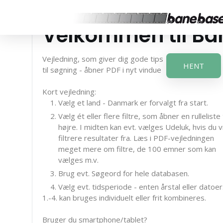
Velkommen til B
Vejledning, som giver dig gode tips
HENT
til søgning - åbner PDF i nyt vindue
Kort vejledning:
Vælg et land - Danmark er forvalgt fra start.
Vælg ét eller flere filtre, som åbner en rulleliste t
højre. I midten kan evt. vælges Udeluk, hvis du vi
filtrere resultater fra. Læs i PDF-vejledningen
meget mere om filtre, de 100 emner som kan
vælges m.v.
Brug evt. Søgeord for hele databasen.
Vælg evt. tidsperiode - enten årstal eller datoer
1.-4. kan bruges individuelt eller frit kombineres.
Bruger du smartphone/tablet?