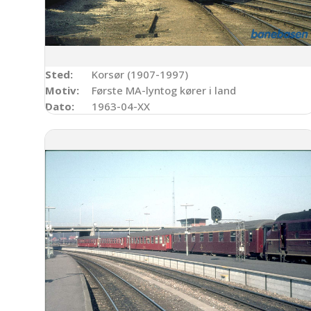
Sted:
Korsør (1907-1997)
Motiv:
Første MA-lyntog kører i land
Dato:
1963-04-XX