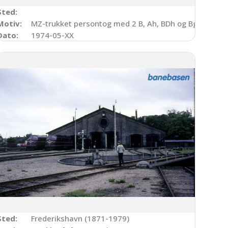
Sted:
Motiv:
MZ-trukket persontog med 2 B, Ah, BDh og Bg
Dato:
1974-05-XX
Sted:
Frederikshavn (1871-1979)