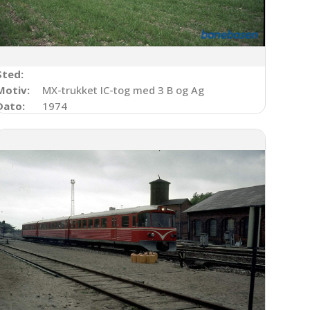
Sted:
hollandsk personvogn
Motiv:
MX-trukket IC-tog med 3 B og Ag
Dato:
1974