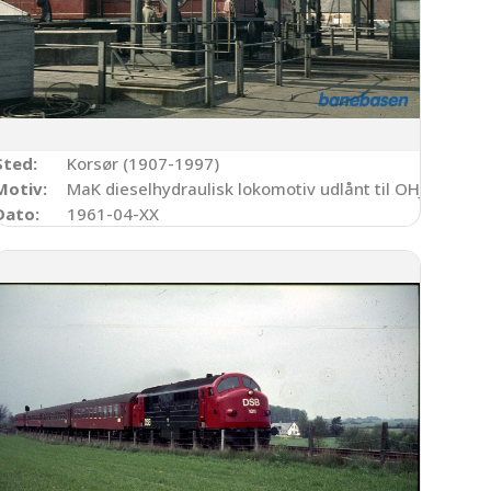
Sted:
Korsør (1907-1997)
r
Motiv:
MaK dieselhydraulisk lokomotiv udlånt til OHJ
Dato:
1961-04-XX