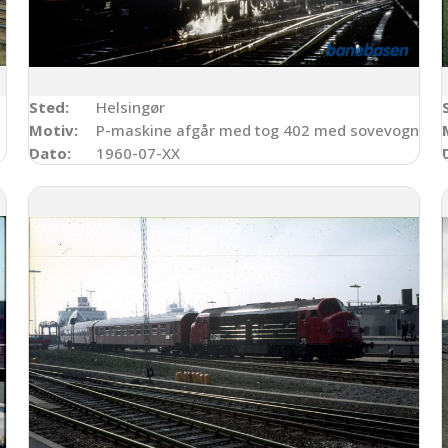
Sted:
Helsingør
Motiv:
P-maskine afgår med tog 402 med sovevogn og 
Dato:
1960-07-XX