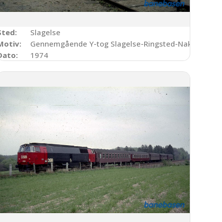
Sted:
Slagelse
Motiv:
Gennemgående Y-tog Slagelse-Ringsted-Nakskov
Dato:
1974