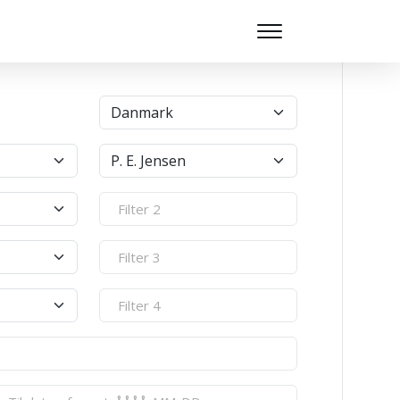
9.122
billeder er tilgængelige i Banebasen lige nu