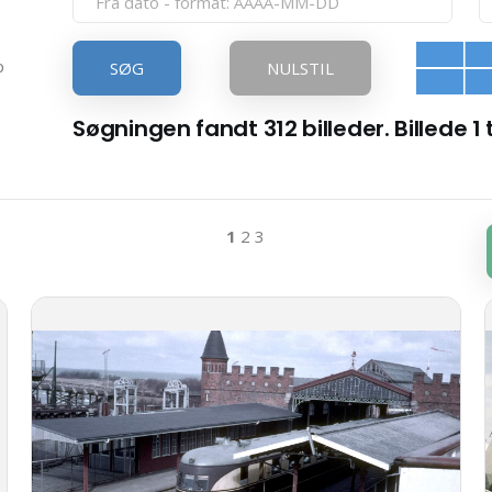
p
SØG
NULSTIL
Søgningen fandt 312 billeder. Billede 1 t
1
2
3