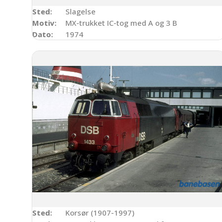
Sted:
Slagelse
Motiv:
MX-trukket IC-tog med A og 3 B
Dato:
1974
Sted:
Korsør (1907-1997)