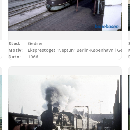
Sted:
Gedser
d prøvetog
Motiv:
Eksprestoget "Neptun" Berlin-København i Gedse
Dato:
1966