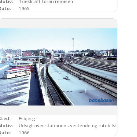
Motiv:
Trækkraft foran remisen
Dato:
1965
Sted:
Esbjerg
Motiv:
Udsigt over stationens vestende og rutebilstationen
Dato:
1966