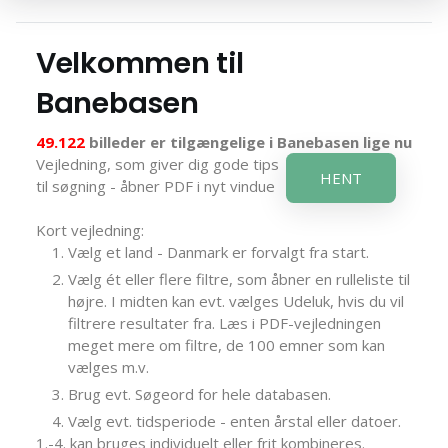
Velkommen til
Banebasen
49.122
billeder er tilgængelige i Banebasen lige nu
Vejledning, som giver dig gode tips
HENT
til søgning - åbner PDF i nyt vindue
Kort vejledning:
Vælg et land - Danmark er forvalgt fra start.
Vælg ét eller flere filtre, som åbner en rulleliste til
højre. I midten kan evt. vælges Udeluk, hvis du vil
filtrere resultater fra. Læs i PDF-vejledningen
meget mere om filtre, de 100 emner som kan
vælges m.v.
Brug evt. Søgeord for hele databasen.
Vælg evt. tidsperiode - enten årstal eller datoer.
1.-4. kan bruges individuelt eller frit kombineres.