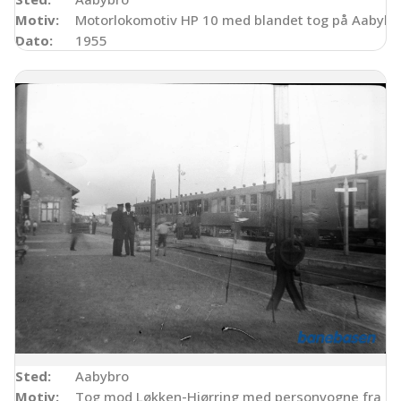
Motiv:
Motorlokomotiv HP 10 med blandet tog på Aabybro
Dato:
1955
Sted:
Aabybro
Motiv:
Tog mod Løkken-Hjørring med personvogne fra H