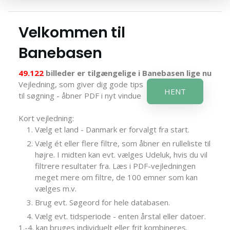
Velkommen til
Banebasen
49.122
billeder er tilgængelige i Banebasen lige nu
Vejledning, som giver dig gode tips
HENT
til søgning - åbner PDF i nyt vindue
Kort vejledning:
Vælg et land - Danmark er forvalgt fra start.
Vælg ét eller flere filtre, som åbner en rulleliste til
højre. I midten kan evt. vælges Udeluk, hvis du vil
filtrere resultater fra. Læs i PDF-vejledningen
meget mere om filtre, de 100 emner som kan
vælges m.v.
Brug evt. Søgeord for hele databasen.
Vælg evt. tidsperiode - enten årstal eller datoer.
1.-4. kan bruges individuelt eller frit kombineres.