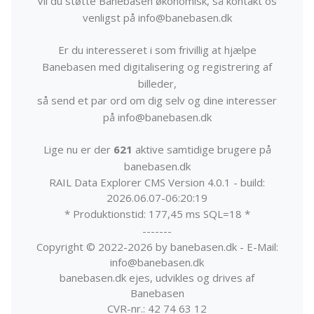
Vil du støtte Banebasen økonomisk, så kontakt os
venligst på info@banebasen.dk
Er du interesseret i som frivillig at hjælpe
Banebasen med digitalisering og registrering af
billeder,
så send et par ord om dig selv og dine interesser
på info@banebasen.dk
Lige nu er der
621
aktive samtidige brugere på
banebasen.dk
RAIL Data Explorer CMS Version 4.0.1 - build:
2026.06.07-06:20:19
* Produktionstid: 177,45 ms SQL=18 *
-------
Copyright © 2022-2026 by banebasen.dk - E-Mail:
info@banebasen.dk
banebasen.dk ejes, udvikles og drives af
Banebasen
CVR-nr.: 42 74 63 12