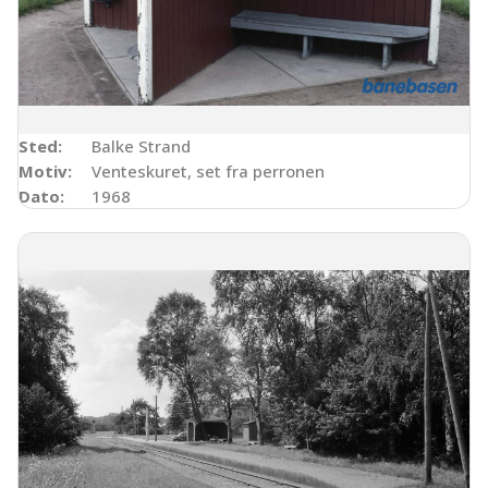
Sted:
Balke Strand
Motiv:
Venteskuret, set fra perronen
Dato:
1968