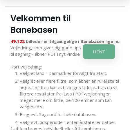
Velkommen til
Banebasen
49.122
billeder er tilgængelige i Banebasen lige nu
Vejledning, som giver dig gode tips
HENT
til søgning - åbner PDF i nyt vindue
Kort vejledning:
Vælg et land - Danmark er forvalgt fra start.
Vælg ét eller flere filtre, som åbner en rulleliste til
højre. I midten kan evt. vælges Udeluk, hvis du vil
filtrere resultater fra. Læs i PDF-vejledningen
meget mere om filtre, de 100 emner som kan
vælges m.v.
Brug evt. Søgeord for hele databasen.
Vælg evt. tidsperiode - enten årstal eller datoer.
1.-4. kan bruges individuelt eller frit kombineres.