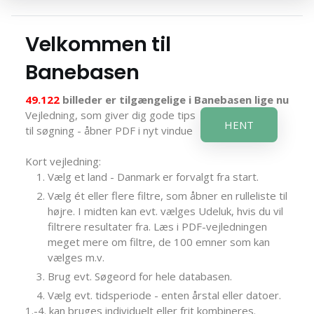
Velkommen til
Banebasen
49.122
billeder er tilgængelige i Banebasen lige nu
Vejledning, som giver dig gode tips
HENT
til søgning - åbner PDF i nyt vindue
Kort vejledning:
Vælg et land - Danmark er forvalgt fra start.
Vælg ét eller flere filtre, som åbner en rulleliste til
højre. I midten kan evt. vælges Udeluk, hvis du vil
filtrere resultater fra. Læs i PDF-vejledningen
meget mere om filtre, de 100 emner som kan
vælges m.v.
Brug evt. Søgeord for hele databasen.
Vælg evt. tidsperiode - enten årstal eller datoer.
1.-4. kan bruges individuelt eller frit kombineres.