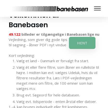
Velkommen til
Banebasen
49.122
billeder er tilgængelige i Banebasen lige nu
Vejledning, som giver dig gode tips
HENT
til søgning - åbner PDF i nyt vindue
Kort vejledning:
Vælg et land - Danmark er forvalgt fra start.
Vælg ét eller flere filtre, som åbner en rulleliste til
højre. I midten kan evt. vælges Udeluk, hvis du vil
filtrere resultater fra. Læs i PDF-vejledningen
meget mere om filtre, de 100 emner som kan
vælges m.v.
Brug evt. Søgeord for hele databasen.
Vælg evt. tidsperiode - enten årstal eller datoer.
1.-4. kan bruges individuelt eller frit kombineres.