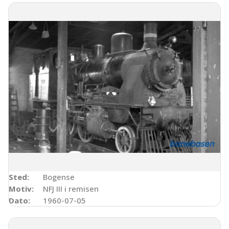
Sted:
Bogense
Motiv:
NFJ III i remisen
Dato:
1960-07-05