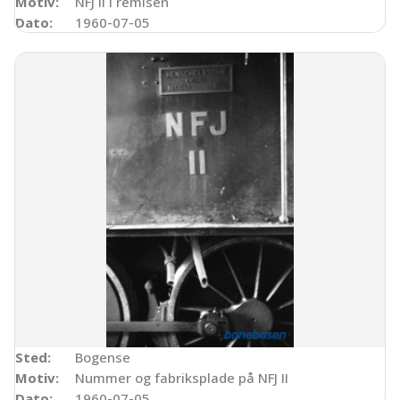
Motiv:
NFJ II i remisen
Dato:
1960-07-05
Sted:
Bogense
Motiv:
Nummer og fabriksplade på NFJ II
Dato:
1960-07-05