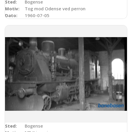
Sted:
Bogense
Motiv:
Tog mod Odense ved perron
Dato:
1960-07-05
Sted:
Bogense