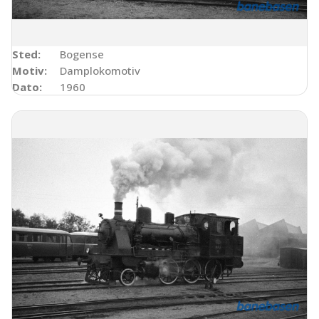
Sted:
Bogense
Motiv:
Damplokomotiv
Dato:
1960