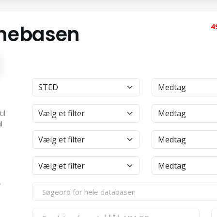
anebasen
4
il
l
.