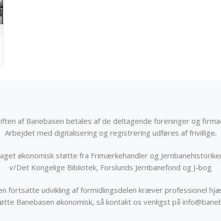
iften af Banebasen betales af de deltagende foreninger og firma
Arbejdet med digitalisering og registrering udføres af frivillige.
get økonomisk støtte fra Frimærkehandler og Jernbanehistorik
v/Det Kongelige Bibliotek, Forslunds Jernbanefond og J-bog
n fortsatte udvikling af formidlingsdelen kræver professionel hjæ
støtte Banebasen økonomisk, så kontakt os venligst på info@bane