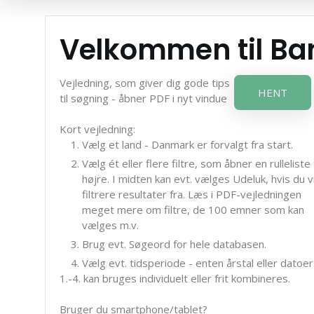
Velkommen til B
Vejledning, som giver dig gode tips
HENT
til søgning - åbner PDF i nyt vindue
Kort vejledning:
Vælg et land - Danmark er forvalgt fra start.
Vælg ét eller flere filtre, som åbner en rulleliste t
højre. I midten kan evt. vælges Udeluk, hvis du vi
filtrere resultater fra. Læs i PDF-vejledningen
meget mere om filtre, de 100 emner som kan
vælges m.v.
Brug evt. Søgeord for hele databasen.
Vælg evt. tidsperiode - enten årstal eller datoer
1.-4. kan bruges individuelt eller frit kombineres.
Bruger du smartphone/tablet?