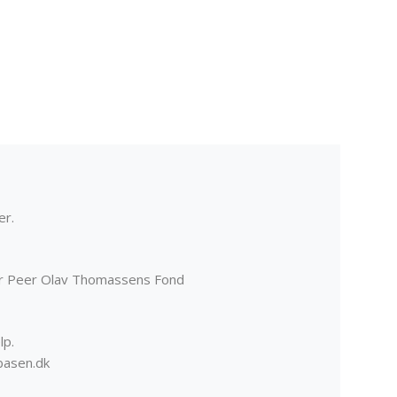
er.
er Peer Olav Thomassens Fond
lp.
basen.dk