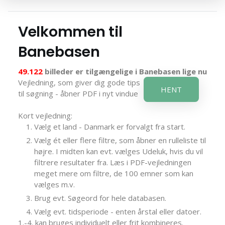
Velkommen til
Banebasen
49.122
billeder er tilgængelige i Banebasen lige nu
Vejledning, som giver dig gode tips
HENT
til søgning - åbner PDF i nyt vindue
Kort vejledning:
Vælg et land - Danmark er forvalgt fra start.
Vælg ét eller flere filtre, som åbner en rulleliste til
højre. I midten kan evt. vælges Udeluk, hvis du vil
filtrere resultater fra. Læs i PDF-vejledningen
meget mere om filtre, de 100 emner som kan
vælges m.v.
Brug evt. Søgeord for hele databasen.
Vælg evt. tidsperiode - enten årstal eller datoer.
1.-4. kan bruges individuelt eller frit kombineres.