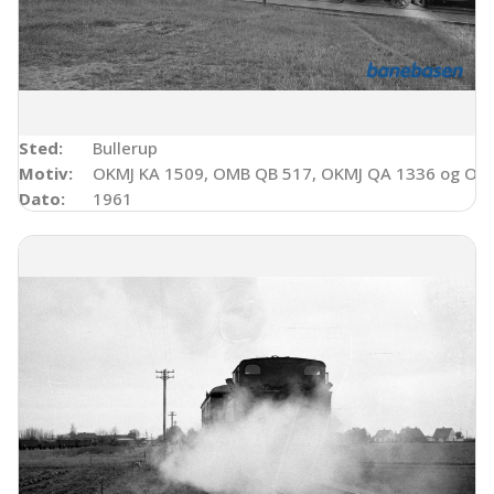
Sted:
Bullerup
Motiv:
OKMJ KA 1509, OMB QB 517, OKMJ QA 1336 og OM
Dato:
1961