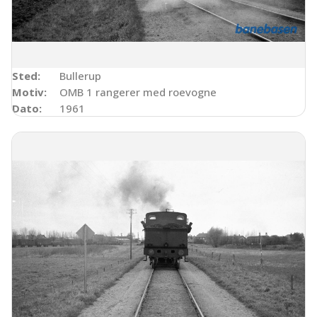
Sted:
Bullerup
Motiv:
OMB 1 rangerer med roevogne
Dato:
1961