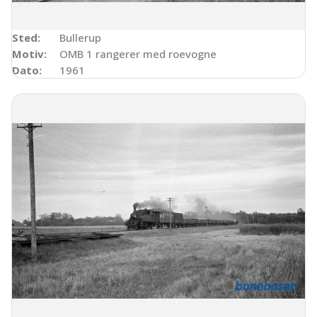
Sted:
Bullerup
Motiv:
OMB 1 rangerer med roevogne
Dato:
1961