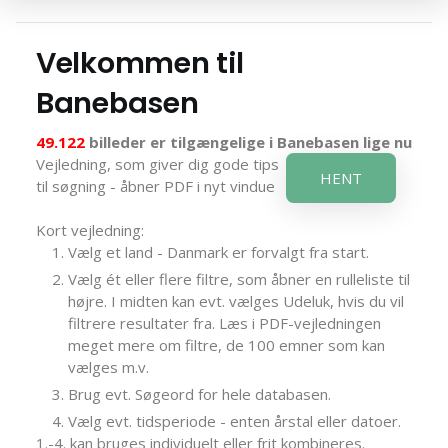
Velkommen til
Banebasen
49.122
billeder er tilgængelige i Banebasen lige nu
Vejledning, som giver dig gode tips
HENT
til søgning - åbner PDF i nyt vindue
Kort vejledning:
Vælg et land - Danmark er forvalgt fra start.
Vælg ét eller flere filtre, som åbner en rulleliste til
højre. I midten kan evt. vælges Udeluk, hvis du vil
filtrere resultater fra. Læs i PDF-vejledningen
meget mere om filtre, de 100 emner som kan
vælges m.v.
Brug evt. Søgeord for hele databasen.
Vælg evt. tidsperiode - enten årstal eller datoer.
1.-4. kan bruges individuelt eller frit kombineres.