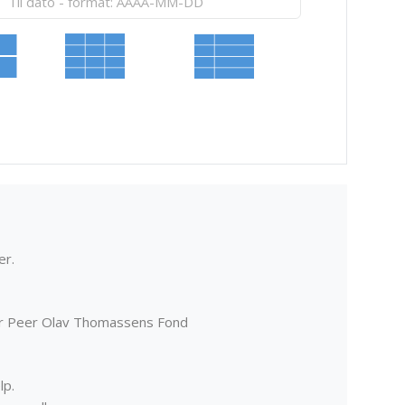
er.
er Peer Olav Thomassens Fond
lp.