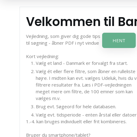
Velkommen til B
Vejledning, som giver dig gode tips
HENT
til søgning - åbner PDF i nyt vindue
Kort vejledning:
Vælg et land - Danmark er forvalgt fra start.
Vælg ét eller flere filtre, som åbner en rulleliste t
højre. I midten kan evt. vælges Udeluk, hvis du vi
filtrere resultater fra. Læs i PDF-vejledningen
meget mere om filtre, de 100 emner som kan
vælges m.v.
Brug evt. Søgeord for hele databasen.
Vælg evt. tidsperiode - enten årstal eller datoer
1.-4. kan bruges individuelt eller frit kombineres.
Bruger du smartphone/tablet?