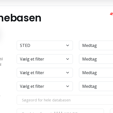
anebasen
4
il
l
.