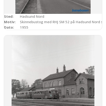
Sted:
Hadsund Nord
Motiv:
Skinnebustog med RHJ SM 52 på Hadsund Nord sta
Dato:
1955