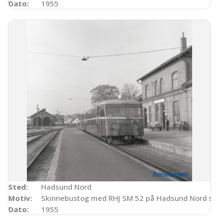
Dato:
1955
Sted:
Hadsund Nord
Motiv:
Skinnebustog med RHJ SM 52 på Hadsund Nord sta
Dato:
1955