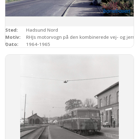
Sted:
Hadsund Nord
Motiv:
RHJs motorvogn på den kombinerede vej- og jernb
Dato:
1964-1965