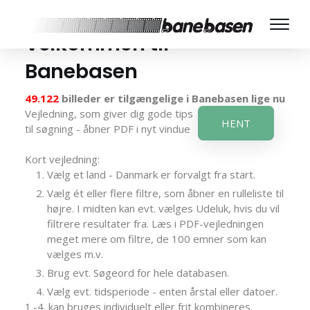
Velkommen til
Banebasen
49.122
billeder er tilgængelige i Banebasen lige nu
Vejledning, som giver dig gode tips
HENT
til søgning - åbner PDF i nyt vindue
Kort vejledning:
Vælg et land - Danmark er forvalgt fra start.
Vælg ét eller flere filtre, som åbner en rulleliste til
højre. I midten kan evt. vælges Udeluk, hvis du vil
filtrere resultater fra. Læs i PDF-vejledningen
meget mere om filtre, de 100 emner som kan
vælges m.v.
Brug evt. Søgeord for hele databasen.
Vælg evt. tidsperiode - enten årstal eller datoer.
1.-4. kan bruges individuelt eller frit kombineres.