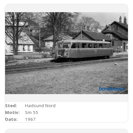
Sted:
Hadsund Nord
Motiv:
Sm 55
Dato:
1967