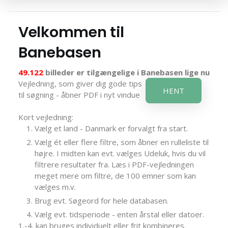
Velkommen til
Banebasen
49.122
billeder er tilgængelige i Banebasen lige nu
Vejledning, som giver dig gode tips
HENT
til søgning - åbner PDF i nyt vindue
Kort vejledning:
Vælg et land - Danmark er forvalgt fra start.
Vælg ét eller flere filtre, som åbner en rulleliste til
højre. I midten kan evt. vælges Udeluk, hvis du vil
filtrere resultater fra. Læs i PDF-vejledningen
meget mere om filtre, de 100 emner som kan
vælges m.v.
Brug evt. Søgeord for hele databasen.
Vælg evt. tidsperiode - enten årstal eller datoer.
1.-4. kan bruges individuelt eller frit kombineres.