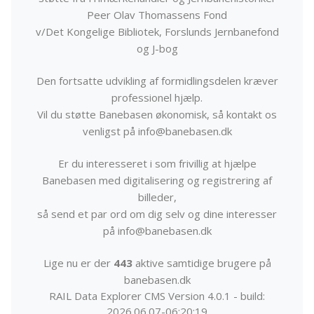
Peer Olav Thomassens Fond
v/Det Kongelige Bibliotek, Forslunds Jernbanefond
og J-bog
Den fortsatte udvikling af formidlingsdelen kræver
professionel hjælp.
Vil du støtte Banebasen økonomisk, så kontakt os
venligst på info@banebasen.dk
Er du interesseret i som frivillig at hjælpe
Banebasen med digitalisering og registrering af
billeder,
så send et par ord om dig selv og dine interesser
på info@banebasen.dk
Lige nu er der
443
aktive samtidige brugere på
banebasen.dk
RAIL Data Explorer CMS Version 4.0.1 - build:
2026.06.07-06:20:19