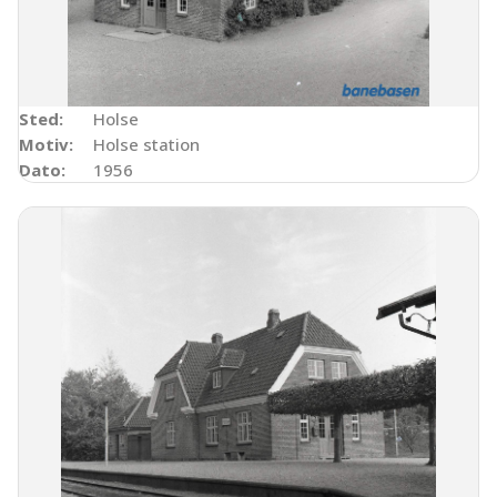
Sted:
Holse
Motiv:
Holse station
Dato:
1956