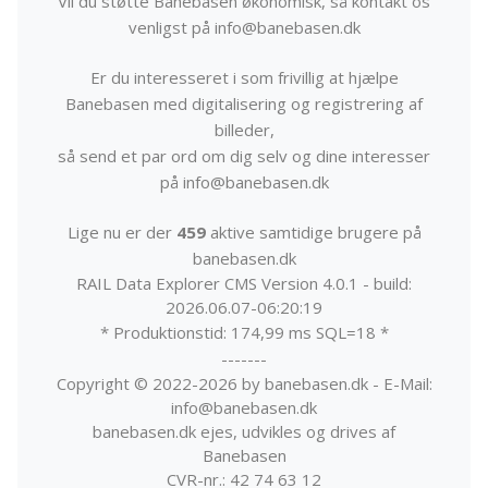
Vil du støtte Banebasen økonomisk, så kontakt os
venligst på info@banebasen.dk
Er du interesseret i som frivillig at hjælpe
Banebasen med digitalisering og registrering af
billeder,
så send et par ord om dig selv og dine interesser
på info@banebasen.dk
Lige nu er der
459
aktive samtidige brugere på
banebasen.dk
RAIL Data Explorer CMS Version 4.0.1 - build:
2026.06.07-06:20:19
* Produktionstid: 174,99 ms SQL=18 *
-------
Copyright © 2022-2026 by banebasen.dk - E-Mail:
info@banebasen.dk
banebasen.dk ejes, udvikles og drives af
Banebasen
CVR-nr.: 42 74 63 12