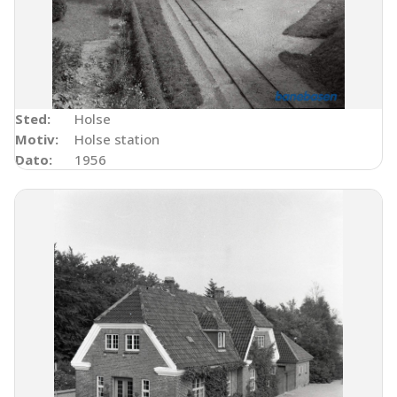
Sted:
Holse
Motiv:
Holse station
Dato:
1956