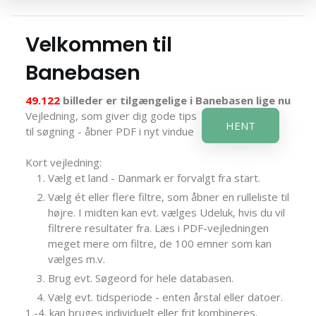
Velkommen til
Banebasen
49.122
billeder er tilgængelige i Banebasen lige nu
Vejledning, som giver dig gode tips
HENT
til søgning - åbner PDF i nyt vindue
Kort vejledning:
Vælg et land - Danmark er forvalgt fra start.
Vælg ét eller flere filtre, som åbner en rulleliste til
højre. I midten kan evt. vælges Udeluk, hvis du vil
filtrere resultater fra. Læs i PDF-vejledningen
meget mere om filtre, de 100 emner som kan
vælges m.v.
Brug evt. Søgeord for hele databasen.
Vælg evt. tidsperiode - enten årstal eller datoer.
1.-4. kan bruges individuelt eller frit kombineres.