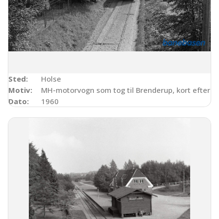
Sted:
Holse
Motiv:
MH-motorvogn som tog til Brenderup, kort efter H
Dato:
1960