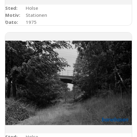
Sted:
Holse
Motiv:
Stationen
Dato:
1975
Sted:
Holse