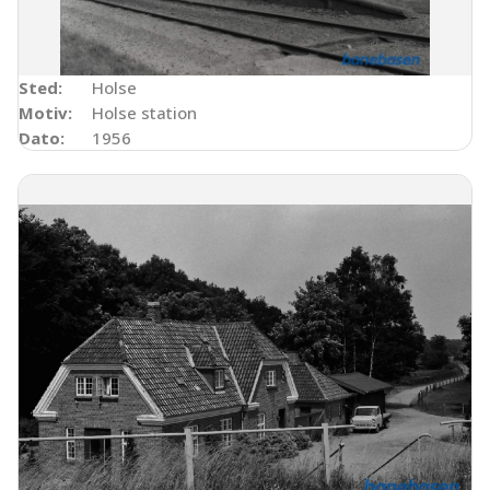
Sted:
Holse
Motiv:
Holse station
Dato:
1956