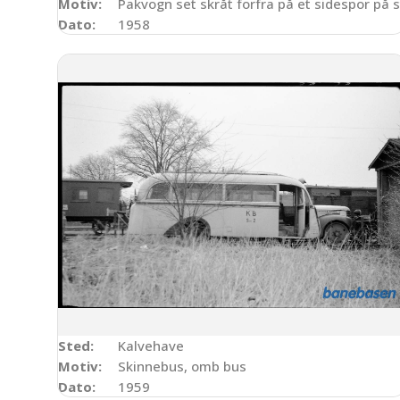
Motiv:
Pakvogn set skråt forfra på et sidespor på 
Dato:
1958
Sted:
Kalvehave
Motiv:
Skinnebus, omb bus
Dato:
1959