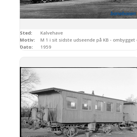
Sted:
Kalvehave
Motiv:
M 1 i sit sidste udseende på KB - ombygget
Dato:
1959