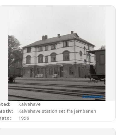
Sted:
Kalvehave
Motiv:
Kalvehave station set fra jernbanen
Dato:
1956