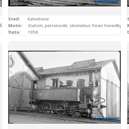
Sted:
Kalvehave
år ved centralvarmefyret under vognen
Motiv:
Station, perronside, skinnebus foran hovedbygn
Dato:
1958