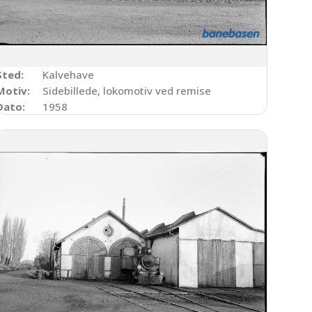
Sted:
Kalvehave
Motiv:
Sidebillede, lokomotiv ved remise
Dato:
1958