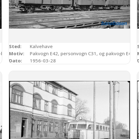
Sted:
Kalvehave
-broen
Motiv:
Pakvogn E42, personvogn C31, og pakvogn E43 i 
Dato:
1956-03-28