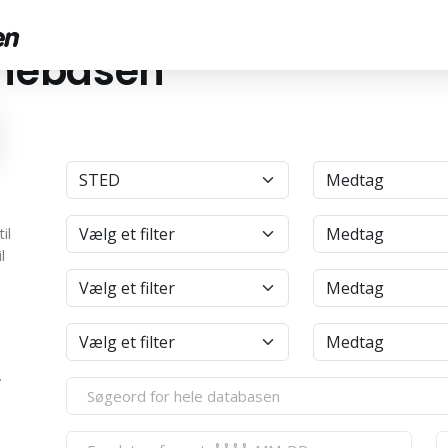
anebasen
4
il
l
.