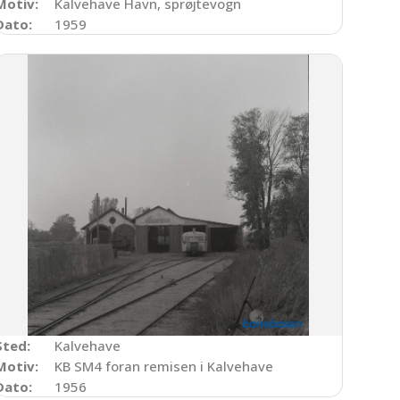
Motiv:
Kalvehave Havn, sprøjtevogn
Dato:
1959
Sted:
Kalvehave
Motiv:
KB SM4 foran remisen i Kalvehave
Dato:
1956