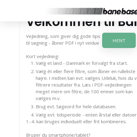
Velkommen til B
Vejledning, som giver dig gode tips
HENT
til søgning - åbner PDF i nyt vindue
Kort vejledning:
Vælg et land - Danmark er forvalgt fra start.
Vælg ét eller flere filtre, som åbner en rulleliste t
højre. I midten kan evt. vælges Udeluk, hvis du vi
filtrere resultater fra. Læs i PDF-vejledningen
meget mere om filtre, de 100 emner som kan
vælges m.v.
Brug evt. Søgeord for hele databasen.
Vælg evt. tidsperiode - enten årstal eller datoer
1.-4. kan bruges individuelt eller frit kombineres.
Bruger du smartphone/tablet?