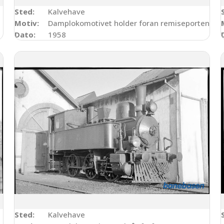
Sted:
Kalvehave
Motiv:
Damplokomotivet holder foran remiseporten
Dato:
1958
Sted:
Kalvehave