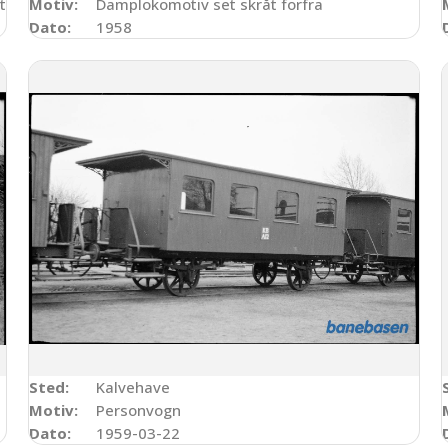
stationen
Motiv:
Damplokomotiv set skråt forfra
Dato:
1958
Sted:
Kalvehave
Motiv:
Personvogn
Dato:
1959-03-22