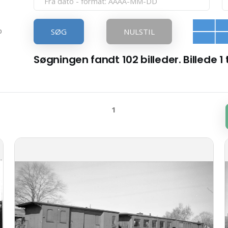
p
SØG
NULSTIL
Søgningen fandt 102 billeder. Billede 1 t
1