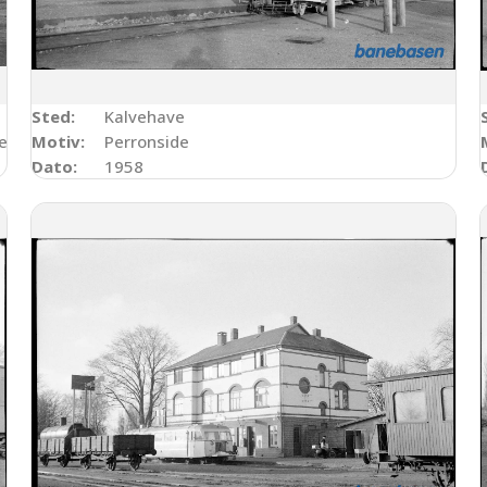
Sted:
Kalvehave
 efter brand i 1951 med Frichs MO-motor, nye kølere m.v.
Motiv:
Perronside
Dato:
1958