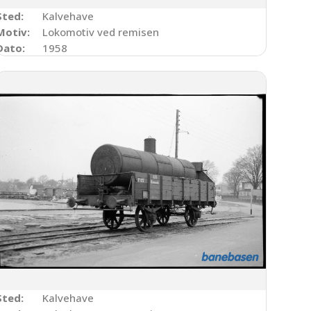
Sted:
Kalvehave
Motiv:
Lokomotiv ved remisen
Dato:
1958
Sted:
Kalvehave