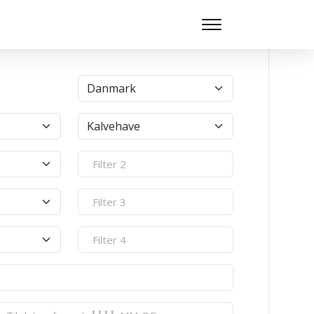
9.122
billeder er tilgængelige i Banebasen lige nu