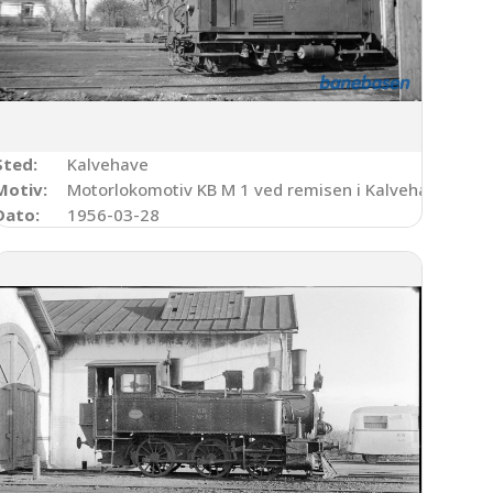
Sted:
Kalvehave
Kalvehave station
Motiv:
Motorlokomotiv KB M 1 ved remisen i Kalvehave
Dato:
1956-03-28