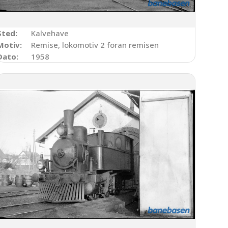
Sted:
Kalvehave
ingen
Motiv:
Remise, lokomotiv 2 foran remisen
Dato:
1958