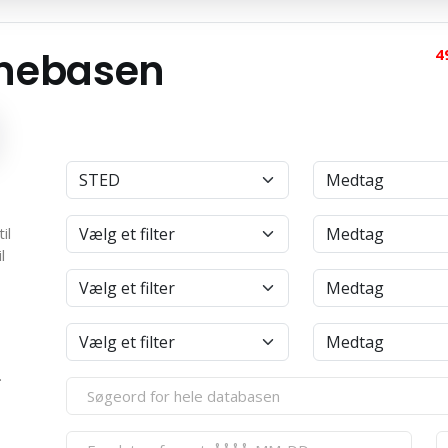
anebasen
4
il
l
.