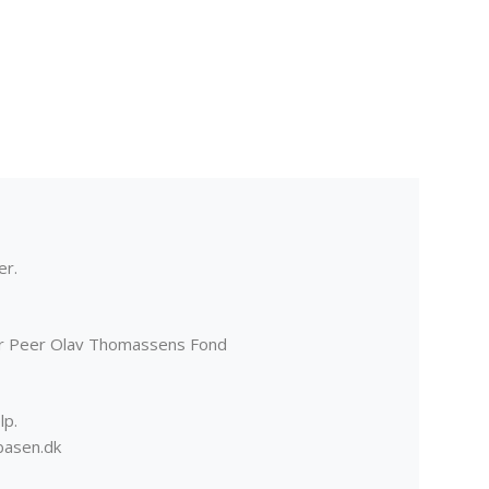
MJK
er.
er Peer Olav Thomassens Fond
lp.
basen.dk