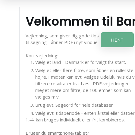
Velkommen til B
Vejledning, som giver dig gode tips
HENT
til søgning - åbner PDF i nyt vindue
Kort vejledning:
Vælg et land - Danmark er forvalgt fra start.
Vælg ét eller flere filtre, som åbner en rulleliste t
højre. I midten kan evt. vælges Udeluk, hvis du vi
filtrere resultater fra. Læs i PDF-vejledningen
meget mere om filtre, de 100 emner som kan
vælges m.v.
Brug evt. Søgeord for hele databasen.
Vælg evt. tidsperiode - enten årstal eller datoer
1.-4. kan bruges individuelt eller frit kombineres.
Bruger du smartphone/tablet?