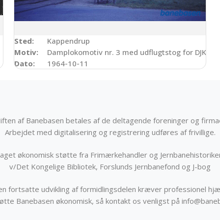
Sted:
Kappendrup
Motiv:
Damplokomotiv nr. 3 med udflugtstog for DJK/O
Dato:
1964-10-11
iften af Banebasen betales af de deltagende foreninger og firma
Arbejdet med digitalisering og registrering udføres af frivillige.
get økonomisk støtte fra Frimærkehandler og Jernbanehistorik
v/Det Kongelige Bibliotek, Forslunds Jernbanefond og J-bog
n fortsatte udvikling af formidlingsdelen kræver professionel hjæ
støtte Banebasen økonomisk, så kontakt os venligst på info@bane