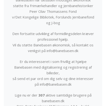
Banebasen har desuden modtaget økonomisk
støtte fra Frimærkehandler og Jernbanehistoriker
Peer Olav Thomassens Fond
v/Det Kongelige Bibliotek, Forslunds Jernbanefond
og J-bog
Den fortsatte udvikling af formidlingsdelen kræver
professionel hjælp.
Vil du støtte Banebasen økonomisk, så kontakt os
venligst på info@banebasen.dk
Er du interesseret i som frivillig at hjælpe
Banebasen med digitalisering og registrering af
billeder,
så send et par ord om dig selv og dine interesser
på info@banebasen.dk
Lige nu er der
307
aktive samtidige brugere på
banebasen.dk