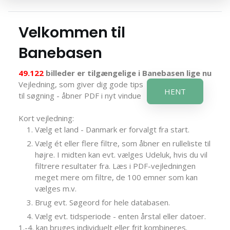
Velkommen til
Banebasen
49.122
billeder er tilgængelige i Banebasen lige nu
Vejledning, som giver dig gode tips
HENT
til søgning - åbner PDF i nyt vindue
Kort vejledning:
Vælg et land - Danmark er forvalgt fra start.
Vælg ét eller flere filtre, som åbner en rulleliste til
højre. I midten kan evt. vælges Udeluk, hvis du vil
filtrere resultater fra. Læs i PDF-vejledningen
meget mere om filtre, de 100 emner som kan
vælges m.v.
Brug evt. Søgeord for hele databasen.
Vælg evt. tidsperiode - enten årstal eller datoer.
1.-4. kan bruges individuelt eller frit kombineres.