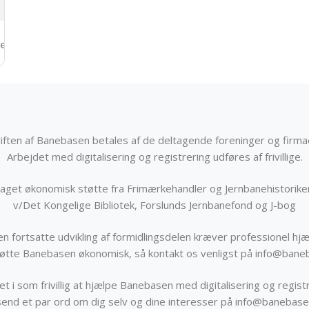
entusiaster
iften af Banebasen betales af de deltagende foreninger og firma
Arbejdet med digitalisering og registrering udføres af frivillige.
get økonomisk støtte fra Frimærkehandler og Jernbanehistorik
v/Det Kongelige Bibliotek, Forslunds Jernbanefond og J-bog
n fortsatte udvikling af formidlingsdelen kræver professionel hjæ
støtte Banebasen økonomisk, så kontakt os venligst på info@bane
t i som frivillig at hjælpe Banebasen med digitalisering og registr
send et par ord om dig selv og dine interesser på info@banebase