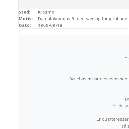
Sted:
Kregme
Motiv:
Damplokomotiv 9 med særtog for jernbane-
Dato:
1960-09-18
Dr
Banebasen har desuden modta
De
Vil du 
Er du interessere
så 