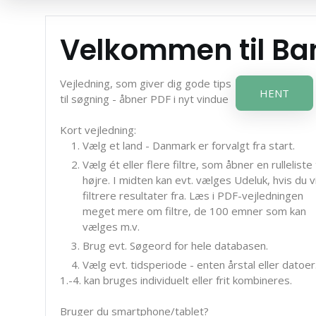
Velkommen til B
Vejledning, som giver dig gode tips
HENT
til søgning - åbner PDF i nyt vindue
Kort vejledning:
Vælg et land - Danmark er forvalgt fra start.
Vælg ét eller flere filtre, som åbner en rulleliste t
højre. I midten kan evt. vælges Udeluk, hvis du vi
filtrere resultater fra. Læs i PDF-vejledningen
meget mere om filtre, de 100 emner som kan
vælges m.v.
Brug evt. Søgeord for hele databasen.
Vælg evt. tidsperiode - enten årstal eller datoer
1.-4. kan bruges individuelt eller frit kombineres.
Bruger du smartphone/tablet?