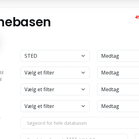
anebasen
4
il
l
.