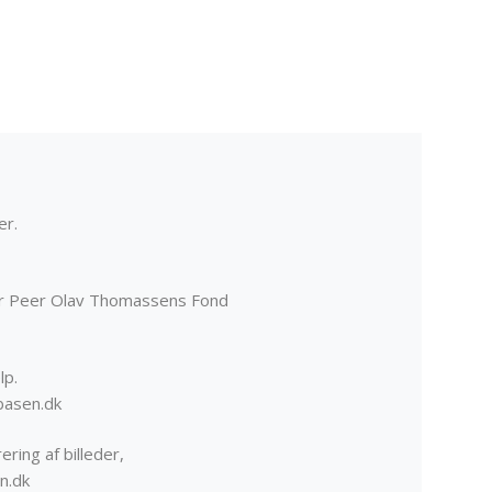
er.
er Peer Olav Thomassens Fond
lp.
basen.dk
ering af billeder,
n.dk