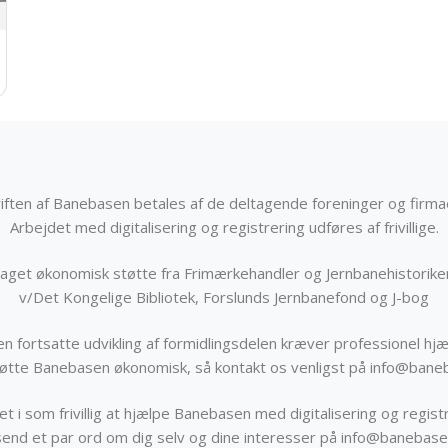
iften af Banebasen betales af de deltagende foreninger og firma
Arbejdet med digitalisering og registrering udføres af frivillige.
get økonomisk støtte fra Frimærkehandler og Jernbanehistorik
v/Det Kongelige Bibliotek, Forslunds Jernbanefond og J-bog
n fortsatte udvikling af formidlingsdelen kræver professionel hjæ
støtte Banebasen økonomisk, så kontakt os venligst på info@bane
t i som frivillig at hjælpe Banebasen med digitalisering og registr
send et par ord om dig selv og dine interesser på info@banebase