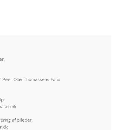
er.
er Peer Olav Thomassens Fond
lp.
basen.dk
ering af billeder,
n.dk