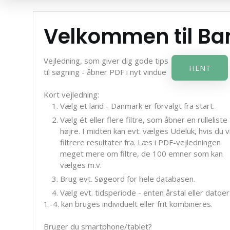
Velkommen til B
Vejledning, som giver dig gode tips
HENT
til søgning - åbner PDF i nyt vindue
Kort vejledning:
Vælg et land - Danmark er forvalgt fra start.
Vælg ét eller flere filtre, som åbner en rulleliste t
højre. I midten kan evt. vælges Udeluk, hvis du vi
filtrere resultater fra. Læs i PDF-vejledningen
meget mere om filtre, de 100 emner som kan
vælges m.v.
Brug evt. Søgeord for hele databasen.
Vælg evt. tidsperiode - enten årstal eller datoer
1.-4. kan bruges individuelt eller frit kombineres.
Bruger du smartphone/tablet?