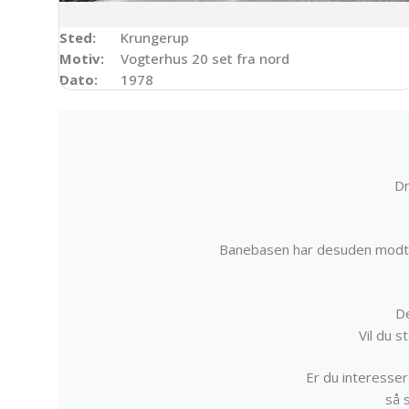
Sted:
Krungerup
Motiv:
Vogterhus 20 set fra nord
Dato:
1978
Dr
Banebasen har desuden modta
De
Vil du 
Er du interessere
så 