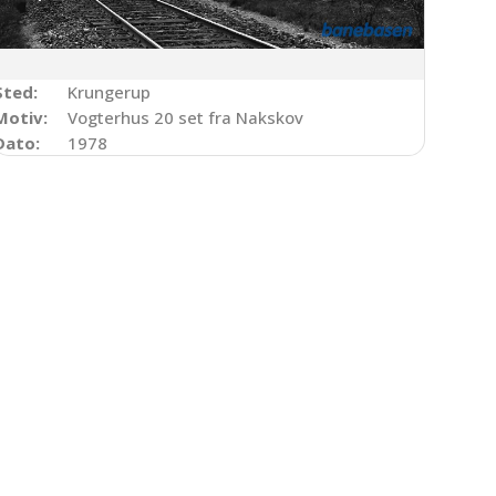
Sted:
Krungerup
Motiv:
Vogterhus 20 set fra Nakskov
Dato:
1978