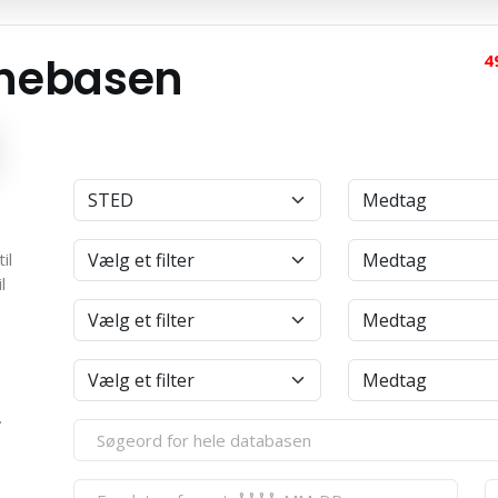
anebasen
4
il
l
.