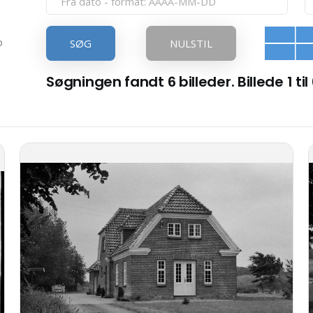
p
SØG
NULSTIL
Søgningen fandt 6 billeder. Billede 1 til 