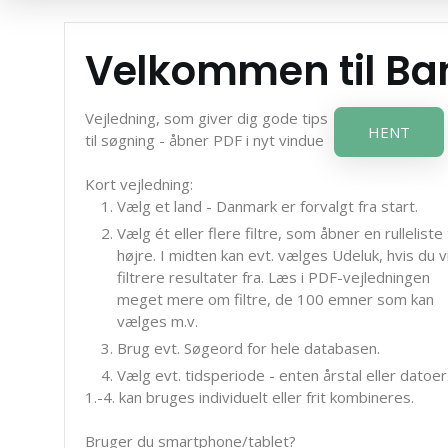
Velkommen til B
Vejledning, som giver dig gode tips
HENT
til søgning - åbner PDF i nyt vindue
Kort vejledning:
Vælg et land - Danmark er forvalgt fra start.
Vælg ét eller flere filtre, som åbner en rulleliste t
højre. I midten kan evt. vælges Udeluk, hvis du vi
filtrere resultater fra. Læs i PDF-vejledningen
meget mere om filtre, de 100 emner som kan
vælges m.v.
Brug evt. Søgeord for hele databasen.
Vælg evt. tidsperiode - enten årstal eller datoer
1.-4. kan bruges individuelt eller frit kombineres.
Bruger du smartphone/tablet?