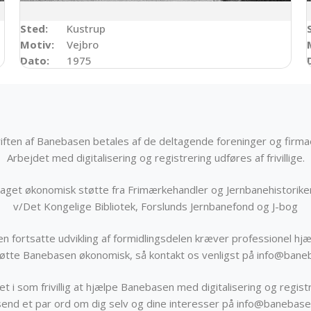
Sted:
Kustrup
Motiv:
Vejbro
Dato:
1975
iften af Banebasen betales af de deltagende foreninger og firma
Arbejdet med digitalisering og registrering udføres af frivillige.
get økonomisk støtte fra Frimærkehandler og Jernbanehistorik
v/Det Kongelige Bibliotek, Forslunds Jernbanefond og J-bog
n fortsatte udvikling af formidlingsdelen kræver professionel hjæ
støtte Banebasen økonomisk, så kontakt os venligst på info@bane
t i som frivillig at hjælpe Banebasen med digitalisering og registr
send et par ord om dig selv og dine interesser på info@banebase