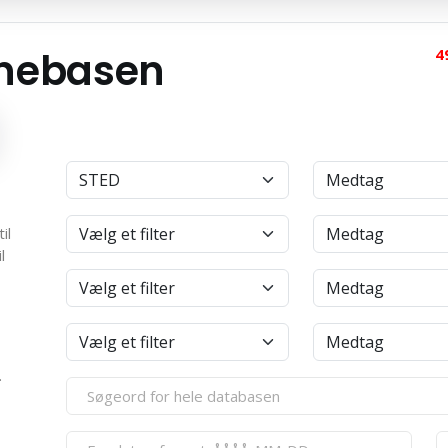
anebasen
4
il
l
.