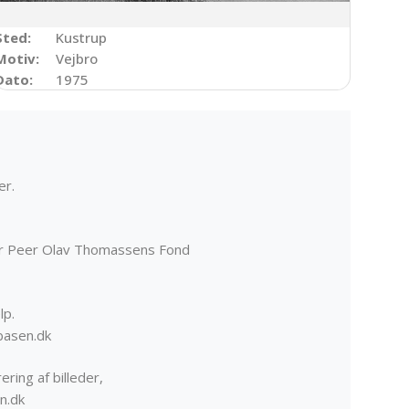
Sted:
Kustrup
Motiv:
Vejbro
Dato:
1975
er.
er Peer Olav Thomassens Fond
lp.
basen.dk
ering af billeder,
n.dk