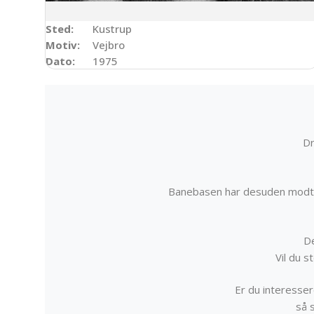
Sted:
Kustrup
Motiv:
Vejbro
Dato:
1975
Dr
Banebasen har desuden modta
De
Vil du 
Er du interessere
så 