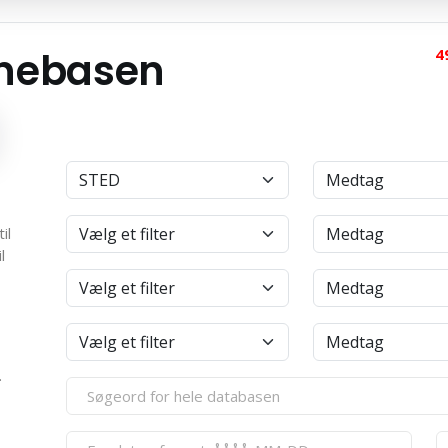
anebasen
4
il
l
.