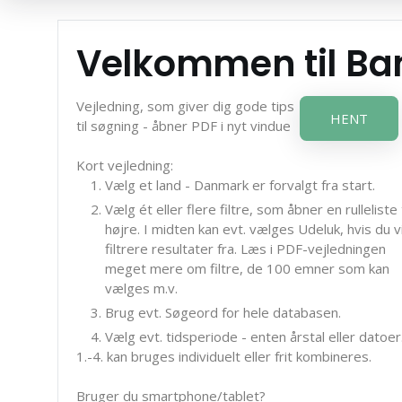
Velkommen til B
Vejledning, som giver dig gode tips
HENT
til søgning - åbner PDF i nyt vindue
Kort vejledning:
Vælg et land - Danmark er forvalgt fra start.
Vælg ét eller flere filtre, som åbner en rulleliste t
højre. I midten kan evt. vælges Udeluk, hvis du vi
filtrere resultater fra. Læs i PDF-vejledningen
meget mere om filtre, de 100 emner som kan
vælges m.v.
Brug evt. Søgeord for hele databasen.
Vælg evt. tidsperiode - enten årstal eller datoer
1.-4. kan bruges individuelt eller frit kombineres.
Bruger du smartphone/tablet?