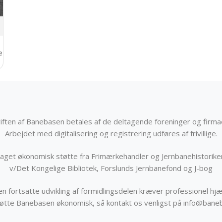
ed
iften af Banebasen betales af de deltagende foreninger og firma
Arbejdet med digitalisering og registrering udføres af frivillige.
get økonomisk støtte fra Frimærkehandler og Jernbanehistorik
v/Det Kongelige Bibliotek, Forslunds Jernbanefond og J-bog
n fortsatte udvikling af formidlingsdelen kræver professionel hjæ
støtte Banebasen økonomisk, så kontakt os venligst på info@bane