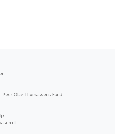
er.
er Peer Olav Thomassens Fond
lp.
basen.dk