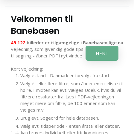
Velkommen til
Banebasen
49.122
billeder er tilgængelige i Banebasen lige nu
Vejledning, som giver dig gode tips
HENT
til søgning - åbner PDF i nyt vindue
Kort vejledning:
Vælg et land - Danmark er forvalgt fra start.
Vælg ét eller flere filtre, som åbner en rulleliste til
højre. I midten kan evt. vælges Udeluk, hvis du vil
filtrere resultater fra. Læs i PDF-vejledningen
meget mere om filtre, de 100 emner som kan
vælges m.v.
Brug evt. Søgeord for hele databasen.
Vælg evt. tidsperiode - enten årstal eller datoer.
1.-4. kan bruges individuelt eller frit kombineres.