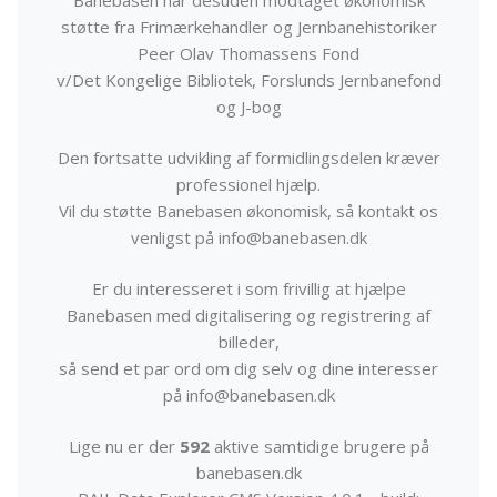
Banebasen har desuden modtaget økonomisk
støtte fra Frimærkehandler og Jernbanehistoriker
Peer Olav Thomassens Fond
v/Det Kongelige Bibliotek, Forslunds Jernbanefond
og J-bog
Den fortsatte udvikling af formidlingsdelen kræver
professionel hjælp.
Vil du støtte Banebasen økonomisk, så kontakt os
venligst på info@banebasen.dk
Er du interesseret i som frivillig at hjælpe
Banebasen med digitalisering og registrering af
billeder,
så send et par ord om dig selv og dine interesser
på info@banebasen.dk
Lige nu er der
592
aktive samtidige brugere på
banebasen.dk