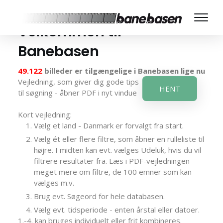
Velkommen til
Banebasen
49.122
billeder er tilgængelige i Banebasen lige nu
Vejledning, som giver dig gode tips
HENT
til søgning - åbner PDF i nyt vindue
Kort vejledning:
Vælg et land - Danmark er forvalgt fra start.
Vælg ét eller flere filtre, som åbner en rulleliste til
højre. I midten kan evt. vælges Udeluk, hvis du vil
filtrere resultater fra. Læs i PDF-vejledningen
meget mere om filtre, de 100 emner som kan
vælges m.v.
Brug evt. Søgeord for hele databasen.
Vælg evt. tidsperiode - enten årstal eller datoer.
1.-4. kan bruges individuelt eller frit kombineres.