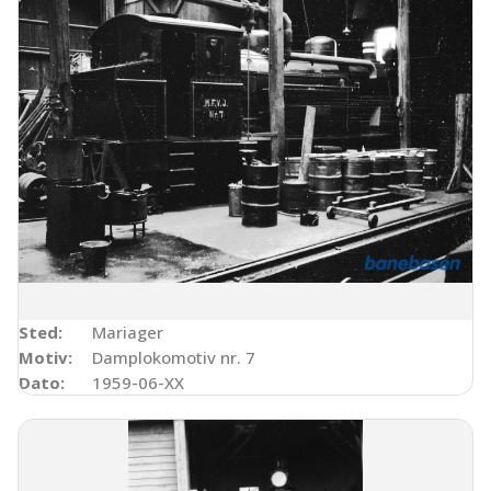
Sted:
Mariager
Motiv:
Damplokomotiv nr. 7
Dato:
1959-06-XX