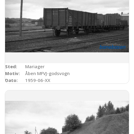
Sted:
Mariager
Motiv:
Åben MFVJ-godsvogn
Dato:
1959-06-XX