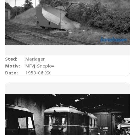
Sted:
Mariager
Motiv:
MFVJ-Sneplov
Dato:
1959-06-XX