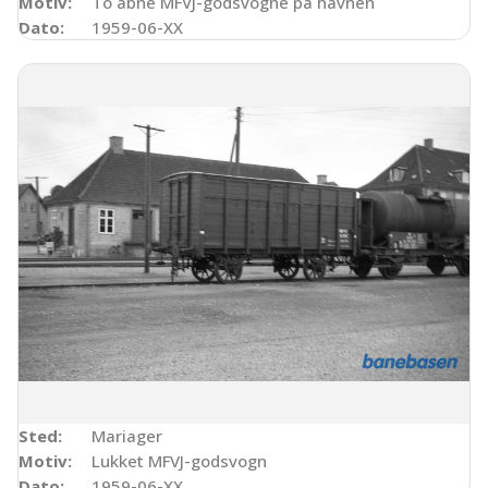
Motiv:
To åbne MFVJ-godsvogne på havnen
Dato:
1959-06-XX
Sted:
Mariager
Motiv:
Lukket MFVJ-godsvogn
Dato:
1959-06-XX