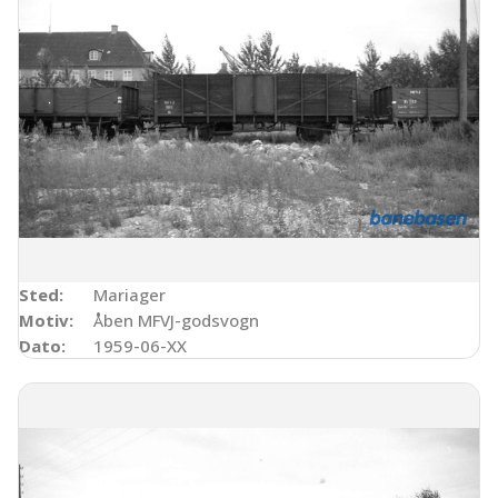
Sted:
Mariager
Motiv:
Åben MFVJ-godsvogn
Dato:
1959-06-XX