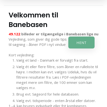
Velkommen til
Banebasen
49.122
billeder er tilgængelige i Banebasen lige nu
Vejledning, som giver dig gode tips
HENT
til søgning - åbner PDF i nyt vindue
Kort vejledning:
Vælg et land - Danmark er forvalgt fra start.
Vælg ét eller flere filtre, som åbner en rulleliste til
højre. I midten kan evt. vælges Udeluk, hvis du vil
filtrere resultater fra. Læs i PDF-vejledningen
meget mere om filtre, de 100 emner som kan
vælges m.v.
Brug evt. Søgeord for hele databasen.
Vælg evt. tidsperiode - enten årstal eller datoer.
1.-4. kan bruges individuelt eller frit kombineres.