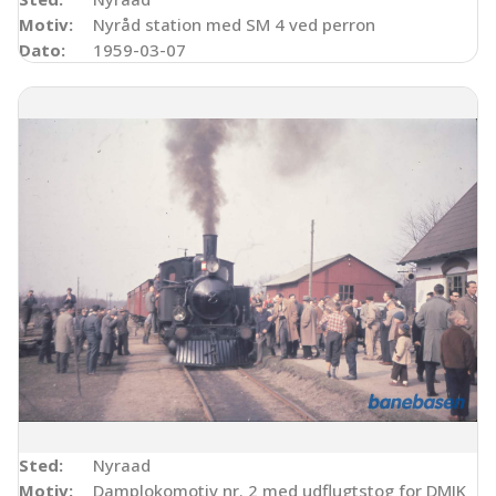
Motiv:
Nyråd station med SM 4 ved perron
Dato:
1959-03-07
Sted:
Nyraad
Motiv:
Damplokomotiv nr. 2 med udflugtstog for DMJK