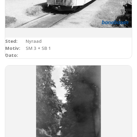
Sted:
Nyraad
Motiv:
SM 3 + SB 1
Dato: