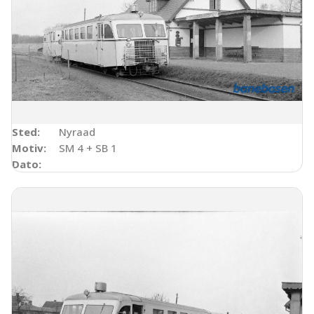
Sted:
Nyraad
Motiv:
SM 4 + SB 1
Dato: