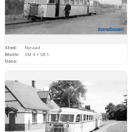
Sted:
Nyraad
Motiv:
SM 4 + SB 1
Dato: