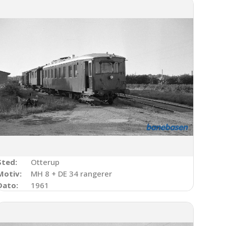
Sted:
Otterup
Motiv:
MH 8 + DE 34 rangerer
Dato:
1961