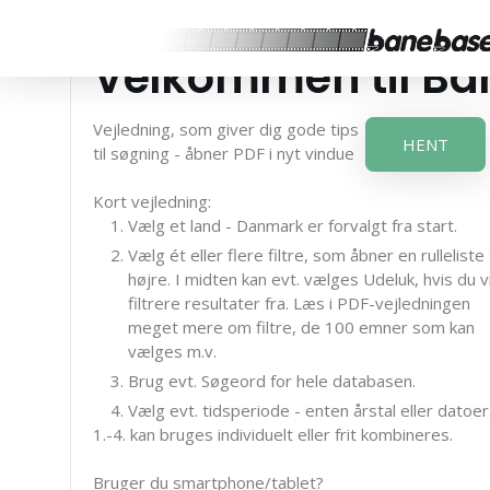
Velkommen til B
Vejledning, som giver dig gode tips
HENT
til søgning - åbner PDF i nyt vindue
Kort vejledning:
Vælg et land - Danmark er forvalgt fra start.
Vælg ét eller flere filtre, som åbner en rulleliste t
højre. I midten kan evt. vælges Udeluk, hvis du vi
filtrere resultater fra. Læs i PDF-vejledningen
meget mere om filtre, de 100 emner som kan
vælges m.v.
Brug evt. Søgeord for hele databasen.
Vælg evt. tidsperiode - enten årstal eller datoer
1.-4. kan bruges individuelt eller frit kombineres.
Bruger du smartphone/tablet?