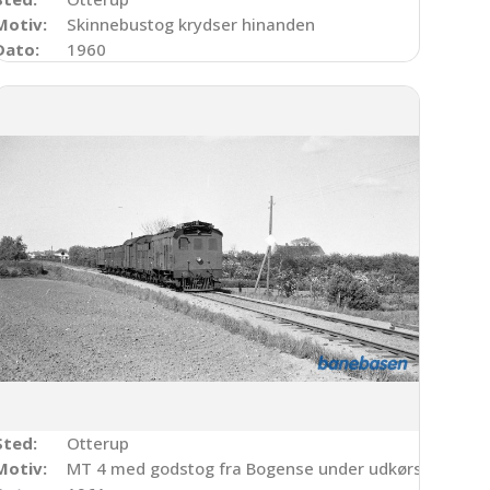
Motiv:
Skinnebustog krydser hinanden
Dato:
1960
Sted:
Otterup
Motiv:
MT 4 med godstog fra Bogense under udkørsel