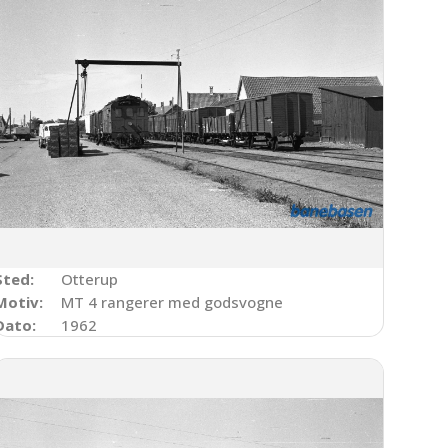
Sted:
Otterup
Motiv:
MT 4 rangerer med godsvogne
Dato:
1962