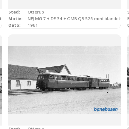
Sted:
Otterup
ttog til Odense
Motiv:
NFJ MG 7 + DE 34 + OMB QB 525 med blandettog t
Dato:
1961
Sted:
Otterup