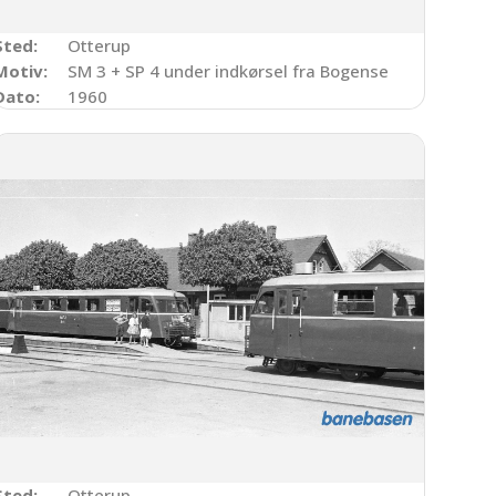
Sted:
Otterup
il Odense, kort efter Otterup
Motiv:
SM 3 + SP 4 under indkørsel fra Bogense
Dato:
1960
Sted:
Otterup