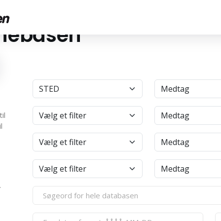
anebasen
4
il
l
.