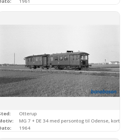
Dato:
1961
Sted:
Otterup
Motiv:
MG 7 + DE 34 med persontog til Odense, kort efter Ot
Dato:
1964