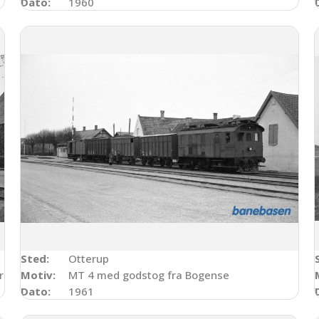
Dato:
1960
Sted:
Otterup
rsel
Motiv:
MT 4 med godstog fra Bogense
Dato:
1961