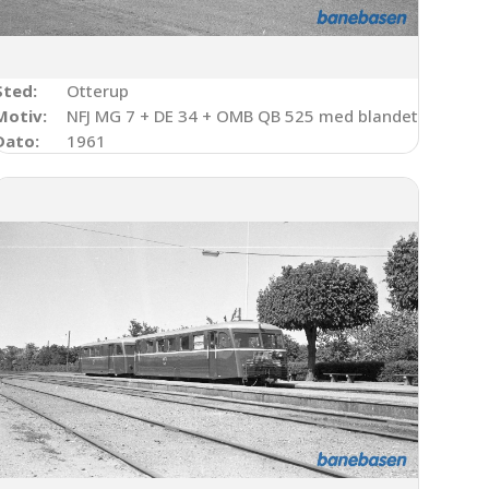
Sted:
Otterup
erron
Motiv:
NFJ MG 7 + DE 34 + OMB QB 525 med blandettog til O
Dato:
1961