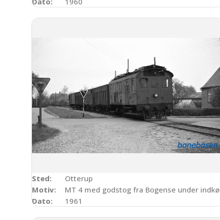
Dato:
1960
Sted:
Otterup
Motiv:
MT 4 med godstog fra Bogense under indkø
Dato:
1961