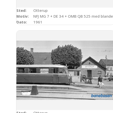
Sted:
Otterup
Motiv:
NFJ MG 7 + DE 34 + OMB QB 525 med blande
Dato:
1961
Sted:
Otterup