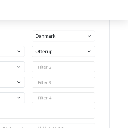
9.122
billeder er tilgængelige i Banebasen lige nu