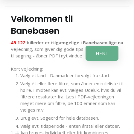
Velkommen til
Banebasen
49.122
billeder er tilgængelige i Banebasen lige nu
Vejledning, som giver dig gode tips
HENT
til søgning - åbner PDF i nyt vindue
Kort vejledning:
Vælg et land - Danmark er forvalgt fra start.
Vælg ét eller flere filtre, som åbner en rulleliste til
højre. I midten kan evt. vælges Udeluk, hvis du vil
filtrere resultater fra. Læs i PDF-vejledningen
meget mere om filtre, de 100 emner som kan
vælges m.v.
Brug evt. Søgeord for hele databasen.
Vælg evt. tidsperiode - enten årstal eller datoer.
1.-4. kan bruges individuelt eller frit kombineres.