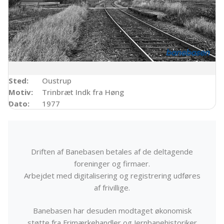
Sted:
Oustrup
Motiv:
Trinbræt Indk fra Høng
Dato:
1977
Driften af Banebasen betales af de deltagende
foreninger og firmaer.
Arbejdet med digitalisering og registrering udføres
af frivillige.
Banebasen har desuden modtaget økonomisk
støtte fra Frimærkehandler og Jernbanehistoriker