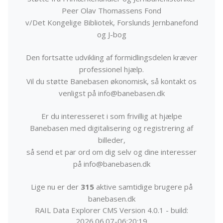
Peer Olav Thomassens Fond
v/Det Kongelige Bibliotek, Forslunds Jernbanefond
og J-bog
Den fortsatte udvikling af formidlingsdelen kræver
professionel hjælp.
Vil du støtte Banebasen økonomisk, så kontakt os
venligst på info@banebasen.dk
Er du interesseret i som frivillig at hjælpe
Banebasen med digitalisering og registrering af
billeder,
så send et par ord om dig selv og dine interesser
på info@banebasen.dk
Lige nu er der
315
aktive samtidige brugere på
banebasen.dk
RAIL Data Explorer CMS Version 4.0.1 - build:
2026.06.07-06:20:19