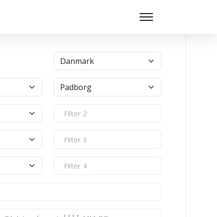
9.122
billeder er tilgængelige i Banebasen lige nu