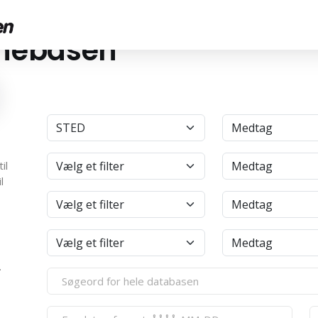
anebasen
4
il
l
.