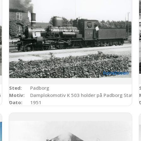
Sted:
Padborg
 Padborg Station
Motiv:
Damplokomotiv K 503 holder på Padborg Station
Dato:
1951