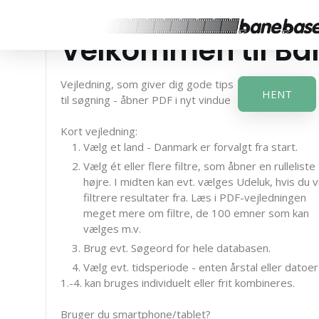
Velkommen til B
Vejledning, som giver dig gode tips
HENT
til søgning - åbner PDF i nyt vindue
Kort vejledning:
Vælg et land - Danmark er forvalgt fra start.
Vælg ét eller flere filtre, som åbner en rulleliste t
højre. I midten kan evt. vælges Udeluk, hvis du vi
filtrere resultater fra. Læs i PDF-vejledningen
meget mere om filtre, de 100 emner som kan
vælges m.v.
Brug evt. Søgeord for hele databasen.
Vælg evt. tidsperiode - enten årstal eller datoer
1.-4. kan bruges individuelt eller frit kombineres.
Bruger du smartphone/tablet?