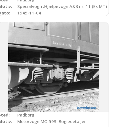
 maskine i baggrunden
Motiv:
Specialvogn .Hjælpevogn A&B nr. 11 (Ex MT)
Dato:
1945-11-04
Sted:
Padborg
Motiv:
Motorvogn MO 593. Bogiedetaljer