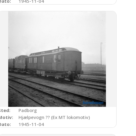
Dato:
1945-11-04
Sted:
Padborg
Motiv:
Hjælpevogn ?? (Ex MT lokomotiv)
Dato:
1945-11-04