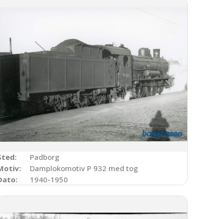
Sted:
Padborg
Motiv:
Damplokomotiv P 932 med tog
Dato:
1940-1950