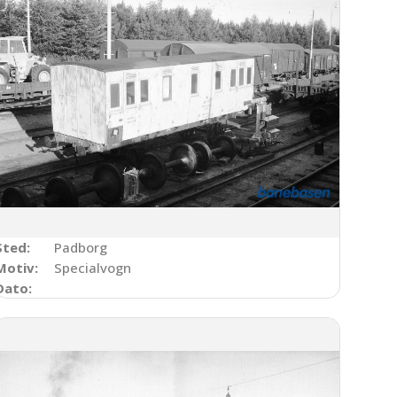
Sted:
Padborg
Motiv:
Specialvogn
Dato: