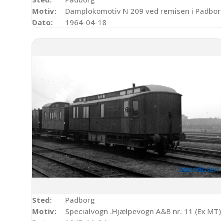
Motiv:
Damplokomotiv N 209 ved remisen i Padbo
Dato:
1964-04-18
Sted:
Padborg
Motiv:
Specialvogn .Hjælpevogn A&B nr. 11 (Ex MT)