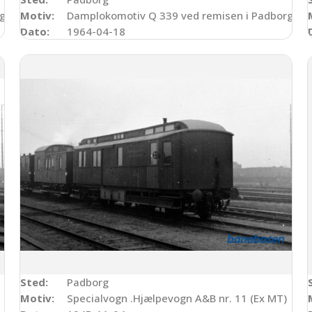
rg
Motiv:
Damplokomotiv Q 339 ved remisen i Padborg. N
Dato:
1964-04-18
Sted:
Padborg
Motiv:
Specialvogn .Hjælpevogn A&B nr. 11 (Ex MT)