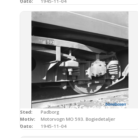
Dato:
1945-11-04
Sted:
Padborg
Motiv:
Motorvogn MO 593. Bogiedetaljer
Dato:
1945-11-04