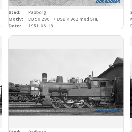
Sted:
Padborg
Motiv:
DB 50 2961 + DSB R 962 med SHE
Dato:
1951-06-18
Sted:
Padborg