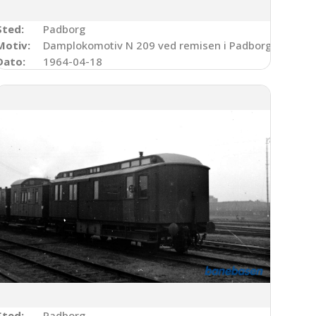
Sted:
Padborg
Motiv:
Damplokomotiv N 209 ved remisen i Padborg
Dato:
1964-04-18
Sted:
Padborg