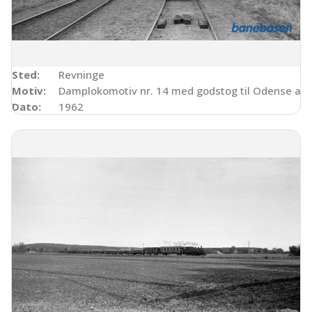
Sted:
Revninge
Motiv:
Damplokomotiv nr. 14 med godstog til Odense afve
Dato:
1962