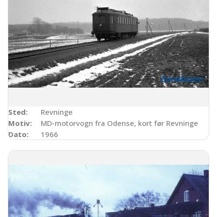
Sted:
Revninge
Motiv:
MD-motorvogn fra Odense, kort før Revninge
Dato:
1966