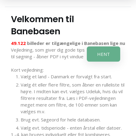
Velkommen til
Banebasen
49.122
billeder er tilgængelige i Banebasen lige nu
Vejledning, som giver dig gode tips
HENT
til søgning - åbner PDF i nyt vindue
Kort vejledning:
Vælg et land - Danmark er forvalgt fra start.
Vælg ét eller flere filtre, som åbner en rulleliste til
højre. I midten kan evt. vælges Udeluk, hvis du vil
filtrere resultater fra. Læs i PDF-vejledningen
meget mere om filtre, de 100 emner som kan
vælges m.v.
Brug evt. Søgeord for hele databasen.
Vælg evt. tidsperiode - enten årstal eller datoer.
1.-4. kan bruges individuelt eller frit kombineres.