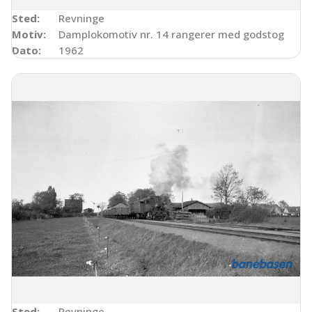
Sted:
Revninge
Motiv:
Damplokomotiv nr. 14 rangerer med godstog
Dato:
1962
Sted:
Revninge