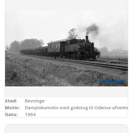
Sted:
Revninge
Motiv:
Damplokomotiv med godstog til Odense afventer 
Dato:
1964