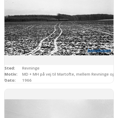
Sted:
Revninge
Motiv:
MD + MH på vej til Martofte, mellem Revninge og 
Dato:
1966