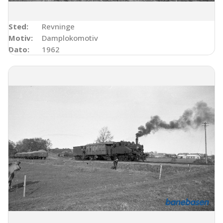
Sted:
Revninge
Motiv:
Damplokomotiv
Dato:
1962