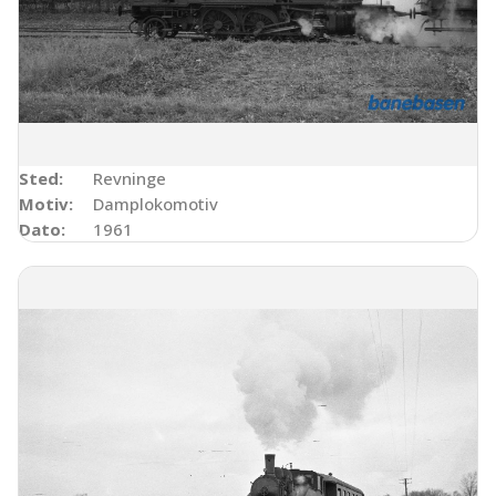
Sted:
Revninge
Motiv:
Damplokomotiv
Dato:
1961