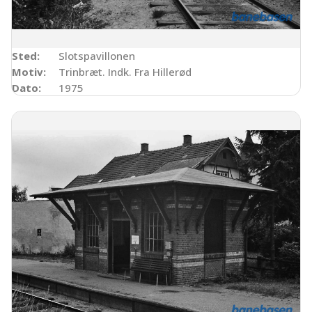
Sted:
Slotspavillonen
Motiv:
Trinbræt. Indk. Fra Hillerød
Dato:
1975