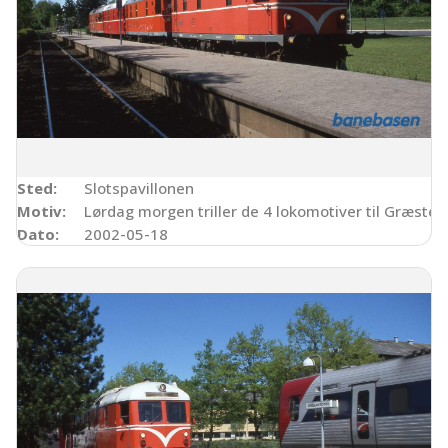
Sted:
Slotspavillonen
Motiv:
Lørdag morgen triller de 4 lokomotiver til Græsted
Dato:
2002-05-18