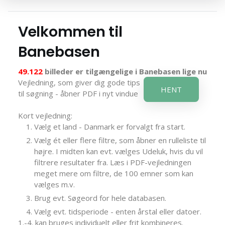
Velkommen til
Banebasen
49.122
billeder er tilgængelige i Banebasen lige nu
Vejledning, som giver dig gode tips
HENT
til søgning - åbner PDF i nyt vindue
Kort vejledning:
Vælg et land - Danmark er forvalgt fra start.
Vælg ét eller flere filtre, som åbner en rulleliste til
højre. I midten kan evt. vælges Udeluk, hvis du vil
filtrere resultater fra. Læs i PDF-vejledningen
meget mere om filtre, de 100 emner som kan
vælges m.v.
Brug evt. Søgeord for hele databasen.
Vælg evt. tidsperiode - enten årstal eller datoer.
1.-4. kan bruges individuelt eller frit kombineres.