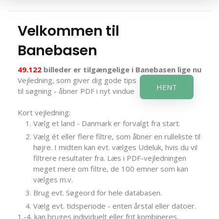
Velkommen til
Banebasen
49.122
billeder er tilgængelige i Banebasen lige nu
Vejledning, som giver dig gode tips
HENT
til søgning - åbner PDF i nyt vindue
Kort vejledning:
Vælg et land - Danmark er forvalgt fra start.
Vælg ét eller flere filtre, som åbner en rulleliste til
højre. I midten kan evt. vælges Udeluk, hvis du vil
filtrere resultater fra. Læs i PDF-vejledningen
meget mere om filtre, de 100 emner som kan
vælges m.v.
Brug evt. Søgeord for hele databasen.
Vælg evt. tidsperiode - enten årstal eller datoer.
1.-4. kan bruges individuelt eller frit kombineres.