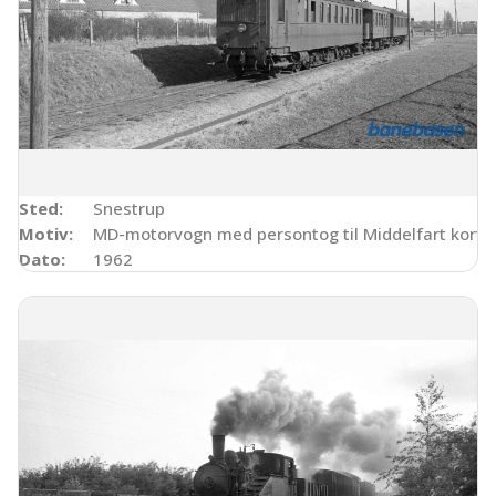
Sted:
Snestrup
Motiv:
MD-motorvogn med persontog til Middelfart kort f
Dato:
1962