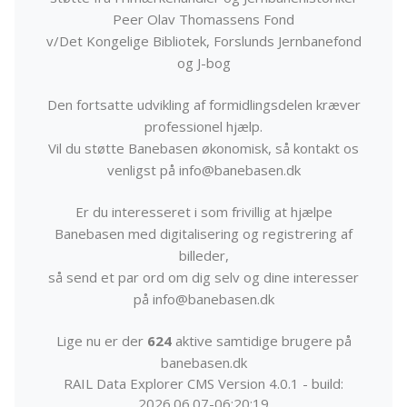
Peer Olav Thomassens Fond
v/Det Kongelige Bibliotek, Forslunds Jernbanefond
og J-bog
Den fortsatte udvikling af formidlingsdelen kræver
professionel hjælp.
Vil du støtte Banebasen økonomisk, så kontakt os
venligst på info@banebasen.dk
Er du interesseret i som frivillig at hjælpe
Banebasen med digitalisering og registrering af
billeder,
så send et par ord om dig selv og dine interesser
på info@banebasen.dk
Lige nu er der
624
aktive samtidige brugere på
banebasen.dk
RAIL Data Explorer CMS Version 4.0.1 - build:
2026.06.07-06:20:19