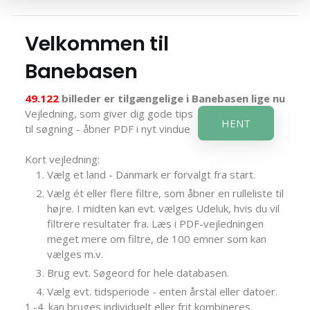
Velkommen til
Banebasen
49.122
billeder er tilgængelige i Banebasen lige nu
Vejledning, som giver dig gode tips
HENT
til søgning - åbner PDF i nyt vindue
Kort vejledning:
Vælg et land - Danmark er forvalgt fra start.
Vælg ét eller flere filtre, som åbner en rulleliste til
højre. I midten kan evt. vælges Udeluk, hvis du vil
filtrere resultater fra. Læs i PDF-vejledningen
meget mere om filtre, de 100 emner som kan
vælges m.v.
Brug evt. Søgeord for hele databasen.
Vælg evt. tidsperiode - enten årstal eller datoer.
1.-4. kan bruges individuelt eller frit kombineres.