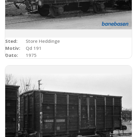
Sted:
Store Heddinge
Motiv:
Qd 191
Dato:
1975