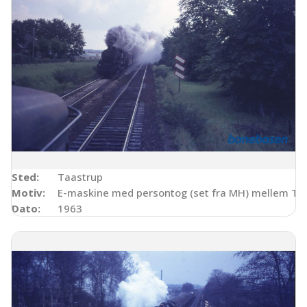
Sted:
Taastrup
Motiv:
E-maskine med persontog (set fra MH) mellem Tås
Dato:
1963