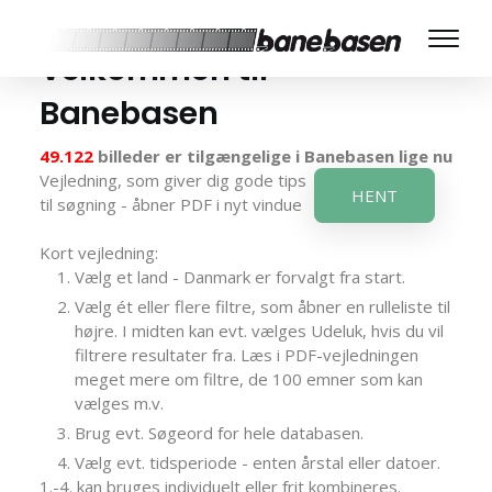
Velkommen til
Banebasen
49.122
billeder er tilgængelige i Banebasen lige nu
Vejledning, som giver dig gode tips
HENT
til søgning - åbner PDF i nyt vindue
Kort vejledning:
Vælg et land - Danmark er forvalgt fra start.
Vælg ét eller flere filtre, som åbner en rulleliste til
højre. I midten kan evt. vælges Udeluk, hvis du vil
filtrere resultater fra. Læs i PDF-vejledningen
meget mere om filtre, de 100 emner som kan
vælges m.v.
Brug evt. Søgeord for hele databasen.
Vælg evt. tidsperiode - enten årstal eller datoer.
1.-4. kan bruges individuelt eller frit kombineres.