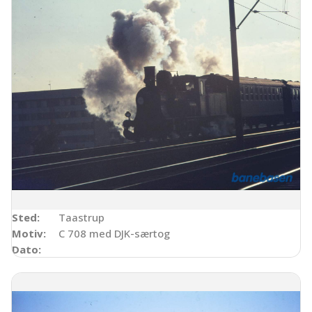
Sted:
Taastrup
Motiv:
C 708 med DJK-særtog
Dato: