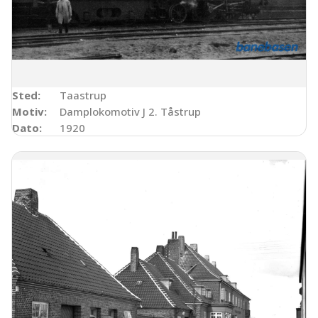
Sted:
Taastrup
Motiv:
Damplokomotiv J 2. Tåstrup
Dato:
1920