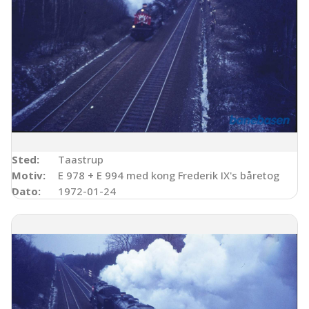
Sted:
Taastrup
Motiv:
E 978 + E 994 med kong Frederik IX's båretog
Dato:
1972-01-24