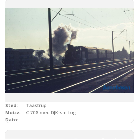
Sted:
Taastrup
Motiv:
C 708 med DJK-særtog
Dato: