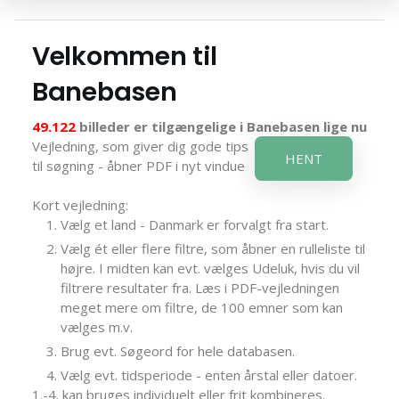
Velkommen til
Banebasen
49.122
billeder er tilgængelige i Banebasen lige nu
Vejledning, som giver dig gode tips
HENT
til søgning - åbner PDF i nyt vindue
Kort vejledning:
Vælg et land - Danmark er forvalgt fra start.
Vælg ét eller flere filtre, som åbner en rulleliste til
højre. I midten kan evt. vælges Udeluk, hvis du vil
filtrere resultater fra. Læs i PDF-vejledningen
meget mere om filtre, de 100 emner som kan
vælges m.v.
Brug evt. Søgeord for hele databasen.
Vælg evt. tidsperiode - enten årstal eller datoer.
1.-4. kan bruges individuelt eller frit kombineres.