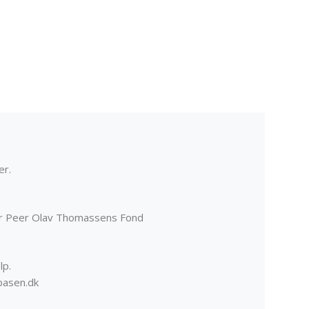
er.
er Peer Olav Thomassens Fond
lp.
basen.dk