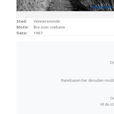
Sted:
Vennersminde
Motiv:
Bro over roebane
Dato:
1967
Dr
Banebasen har desuden modta
De
Vil du 