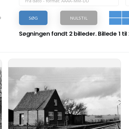
p
SØG
NULSTIL
Søgningen fandt 2 billeder. Billede 1 til 