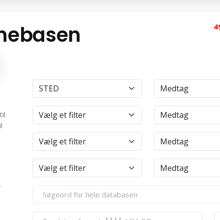
anebasen
4
il
l
.