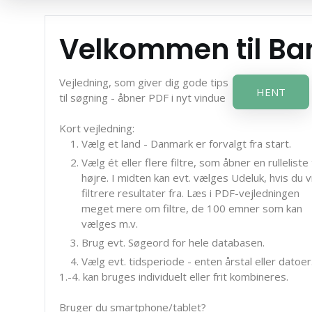
Velkommen til B
Vejledning, som giver dig gode tips
HENT
til søgning - åbner PDF i nyt vindue
Kort vejledning:
Vælg et land - Danmark er forvalgt fra start.
Vælg ét eller flere filtre, som åbner en rulleliste t
højre. I midten kan evt. vælges Udeluk, hvis du vi
filtrere resultater fra. Læs i PDF-vejledningen
meget mere om filtre, de 100 emner som kan
vælges m.v.
Brug evt. Søgeord for hele databasen.
Vælg evt. tidsperiode - enten årstal eller datoer
1.-4. kan bruges individuelt eller frit kombineres.
Bruger du smartphone/tablet?