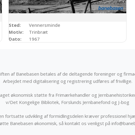
Sted:
Vennersminde
Motiv:
Trinbræt
Dato:
1967
iften af Banebasen betales af de deltagende foreninger og firma
Arbejdet med digitalisering og registrering udføres af frivillige.
get økonomisk støtte fra Frimærkehandler og Jernbanehistorik
v/Det Kongelige Bibliotek, Forslunds Jernbanefond og J-bog
n fortsatte udvikling af formidlingsdelen kræver professionel hjæ
støtte Banebasen økonomisk, så kontakt os venligst på info@bane