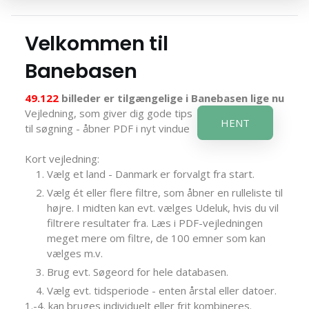
Velkommen til
Banebasen
49.122
billeder er tilgængelige i Banebasen lige nu
Vejledning, som giver dig gode tips
HENT
til søgning - åbner PDF i nyt vindue
Kort vejledning:
Vælg et land - Danmark er forvalgt fra start.
Vælg ét eller flere filtre, som åbner en rulleliste til
højre. I midten kan evt. vælges Udeluk, hvis du vil
filtrere resultater fra. Læs i PDF-vejledningen
meget mere om filtre, de 100 emner som kan
vælges m.v.
Brug evt. Søgeord for hele databasen.
Vælg evt. tidsperiode - enten årstal eller datoer.
1.-4. kan bruges individuelt eller frit kombineres.