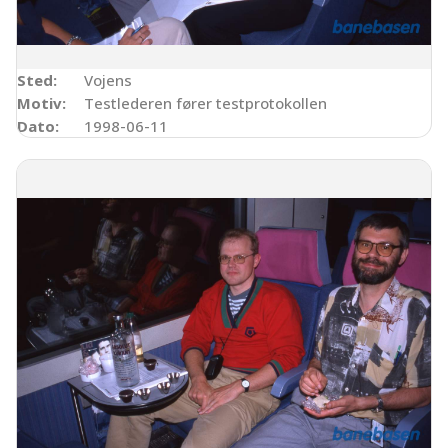
Sted:
Vojens
Motiv:
Testlederen fører testprotokollen
Dato:
1998-06-11