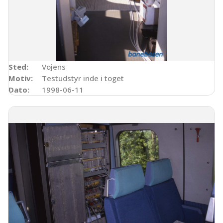
Sted:
Vojens
Motiv:
Testudstyr inde i toget
Dato:
1998-06-11