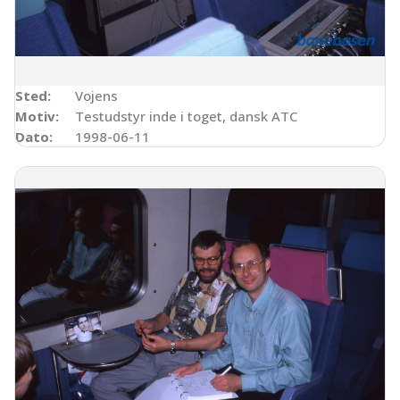
Sted:
Vojens
Motiv:
Testudstyr inde i toget, dansk ATC
Dato:
1998-06-11