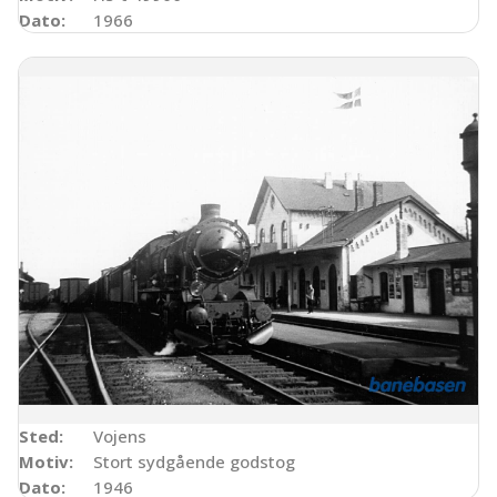
Dato:
1966
Sted:
Vojens
Motiv:
Stort sydgående godstog
Dato:
1946