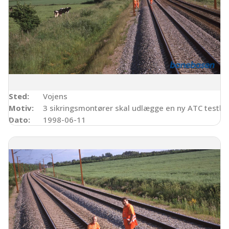
Sted:
Vojens
Motiv:
3 sikringsmontører skal udlægge en ny ATC testba
Dato:
1998-06-11