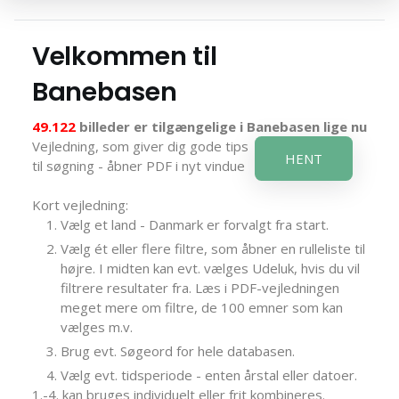
Velkommen til
Banebasen
49.122
billeder er tilgængelige i Banebasen lige nu
Vejledning, som giver dig gode tips
HENT
til søgning - åbner PDF i nyt vindue
Kort vejledning:
Vælg et land - Danmark er forvalgt fra start.
Vælg ét eller flere filtre, som åbner en rulleliste til
højre. I midten kan evt. vælges Udeluk, hvis du vil
filtrere resultater fra. Læs i PDF-vejledningen
meget mere om filtre, de 100 emner som kan
vælges m.v.
Brug evt. Søgeord for hele databasen.
Vælg evt. tidsperiode - enten årstal eller datoer.
1.-4. kan bruges individuelt eller frit kombineres.