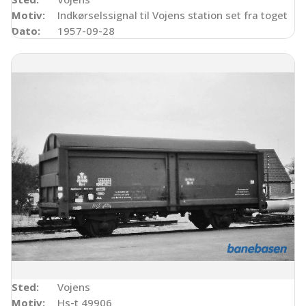
Motiv:
Indkørselssignal til Vojens station set fra toget
Dato:
1957-09-28
Sted:
Vojens
Motiv:
Hs-t 49906