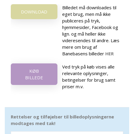
Billedet må downloades til
DOWNLOAD
eget brug, men må ikke
publiceres på tryk,
hjemmesider, Facebook og
lign. og må heller ikke
videresendes til andre. Læs
mere om brug af
Banebasens billeder
HER
Ved tryk på køb vises alle
KØB
relevante oplysninger,
BILLEDE
betingelser for brug samt
priser m.v.
Rettelser og tilføjelser til billedoplysningerne
modtages med tak!