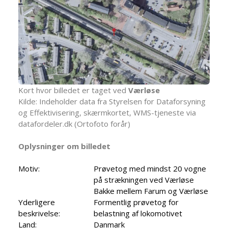
Kort hvor billedet er taget ved
Værløse
Kilde: Indeholder data fra Styrelsen for Dataforsyning
og Effektivisering, skærmkortet, WMS-tjeneste via
datafordeler.dk (Ortofoto forår)
Oplysninger om billedet
Motiv:
Prøvetog med mindst 20 vogne
på strækningen ved Værløse
Bakke mellem Farum og Værløse
Yderligere
Formentlig prøvetog for
beskrivelse:
belastning af lokomotivet
Land:
Danmark