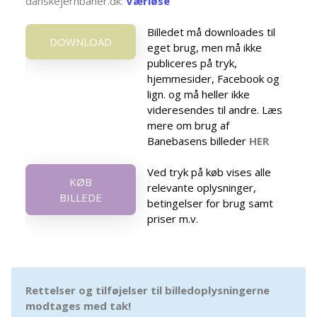
danskejernbaner.dk:
Værløse
Billedet må downloades til
DOWNLOAD
eget brug, men må ikke
publiceres på tryk,
hjemmesider, Facebook og
lign. og må heller ikke
videresendes til andre. Læs
mere om brug af
Banebasens billeder
HER
Ved tryk på køb vises alle
KØB
relevante oplysninger,
BILLEDE
betingelser for brug samt
priser m.v.
Rettelser og tilføjelser til billedoplysningerne
modtages med tak!