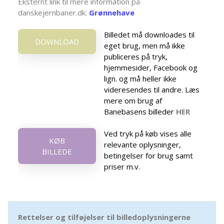
Eksternt link til mere information på
danskejernbaner.dk:
Grønnehave
Billedet må downloades til
DOWNLOAD
eget brug, men må ikke
publiceres på tryk,
hjemmesider, Facebook og
lign. og må heller ikke
videresendes til andre. Læs
mere om brug af
Banebasens billeder
HER
Ved tryk på køb vises alle
KØB
relevante oplysninger,
BILLEDE
betingelser for brug samt
priser m.v.
Rettelser og tilføjelser til billedoplysningerne