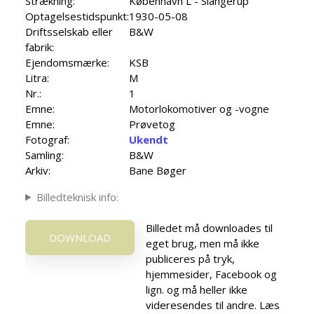
Strækning:
København L - Slangerup
Optagelsestidspunkt:
1930-05-08
Driftsselskab eller
B&W
fabrik:
Ejendomsmærke:
KSB
Litra:
M
Nr.:
1
Emne:
Motorlokomotiver og -vogne
Emne:
Prøvetog
Fotograf:
Ukendt
Samling:
B&W
Arkiv:
Bane Bøger
Billedteknisk info:
Billedet må downloades til
DOWNLOAD
eget brug, men må ikke
publiceres på tryk,
hjemmesider, Facebook og
lign. og må heller ikke
videresendes til andre. Læs