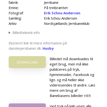
fabrik:
Jernbane
Emne:
På trinbrættet
Fotograf:
Erik Schou Andersen
Samling:
Erik Schou Andersen
Arkiv:
Nordsjællands Jernbaneklub
Billedteknisk info:
Eksternt link til mere information på
danskejernbaner.dk:
Husby
Billedet må downloades til
DOWNLOAD
eget brug, men må ikke
publiceres på tryk,
hjemmesider, Facebook og
lign. og må heller ikke
videresendes til andre. Læs
mere om brug af
Banebasens billeder
HER
Ved tryk på køb vises alle