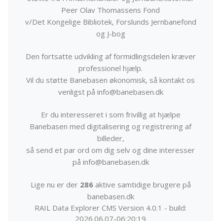
Peer Olav Thomassens Fond
v/Det Kongelige Bibliotek, Forslunds Jernbanefond
og J-bog
Den fortsatte udvikling af formidlingsdelen kræver
professionel hjælp.
Vil du støtte Banebasen økonomisk, så kontakt os
venligst på info@banebasen.dk
Er du interesseret i som frivillig at hjælpe
Banebasen med digitalisering og registrering af
billeder,
så send et par ord om dig selv og dine interesser
på info@banebasen.dk
Lige nu er der
286
aktive samtidige brugere på
banebasen.dk
RAIL Data Explorer CMS Version 4.0.1 - build:
2026.06.07-06:20:19