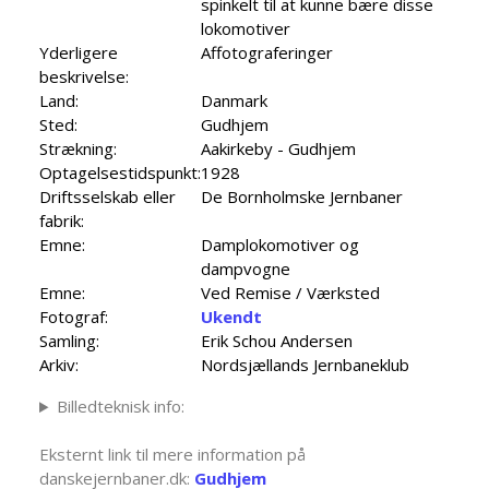
spinkelt til at kunne bære disse
lokomotiver
Yderligere
Affotograferinger
beskrivelse:
Land:
Danmark
Sted:
Gudhjem
Strækning:
Aakirkeby - Gudhjem
Optagelsestidspunkt:
1928
Driftsselskab eller
De Bornholmske Jernbaner
fabrik:
Emne:
Damplokomotiver og
dampvogne
Emne:
Ved Remise / Værksted
Fotograf:
Ukendt
Samling:
Erik Schou Andersen
Arkiv:
Nordsjællands Jernbaneklub
Billedteknisk info:
Eksternt link til mere information på
danskejernbaner.dk:
Gudhjem