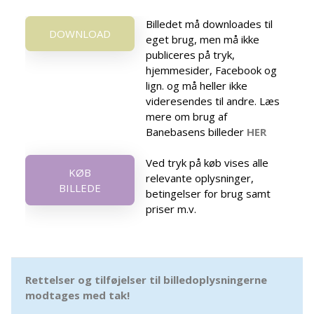
Billedet må downloades til
DOWNLOAD
eget brug, men må ikke
publiceres på tryk,
hjemmesider, Facebook og
lign. og må heller ikke
videresendes til andre. Læs
mere om brug af
Banebasens billeder
HER
Ved tryk på køb vises alle
KØB
relevante oplysninger,
BILLEDE
betingelser for brug samt
priser m.v.
Rettelser og tilføjelser til billedoplysningerne
modtages med tak!