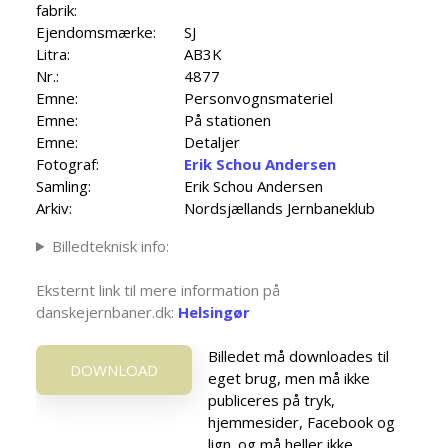
fabrik:
Ejendomsmærke:
SJ
Litra:
AB3K
Nr.:
4877
Emne:
Personvognsmateriel
Emne:
På stationen
Emne:
Detaljer
Fotograf:
Erik Schou Andersen
Samling:
Erik Schou Andersen
Arkiv:
Nordsjællands Jernbaneklub
Billedteknisk info:
Eksternt link til mere information på
danskejernbaner.dk:
Helsingør
Billedet må downloades til
DOWNLOAD
eget brug, men må ikke
publiceres på tryk,
hjemmesider, Facebook og
lign. og må heller ikke