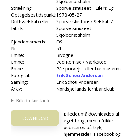
Skjoldenæsholm
Strækning:
Sporvejsmuseet - Eilers Eg
Optagelsestidspunkt:
1978-05-27
Driftsselskab eller
Sporvejshistorisk Selskab /
fabrik:
Sporvejsmuseet
Skjoldenæsholm
Ejendomsmærke:
OS
Nr.:
51
Emne:
Bivogne
Emne:
Ved Remise / Værksted
Emne:
På sporvejs- eller busmuseum
Fotograf:
Erik Schou Andersen
Samling:
Erik Schou Andersen
Arkiv:
Nordsjællands Jernbaneklub
Billedteknisk info:
Billedet må downloades til
DOWNLOAD
eget brug, men må ikke
publiceres på tryk,
hjemmesider, Facebook og