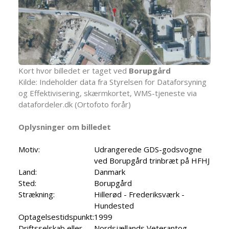
Kort hvor billedet er taget ved
Borupgård
Kilde: Indeholder data fra Styrelsen for Dataforsyning
og Effektivisering, skærmkortet, WMS-tjeneste via
datafordeler.dk (Ortofoto forår)
Oplysninger om billedet
Motiv:
Udrangerede GDS-godsvogne
ved Borupgård trinbræt på HFHJ
Land:
Danmark
Sted:
Borupgård
Strækning:
Hillerød - Frederiksværk -
Hundested
Optagelsestidspunkt:
1999
Driftsselskab eller
Nordsjællands Veterantog