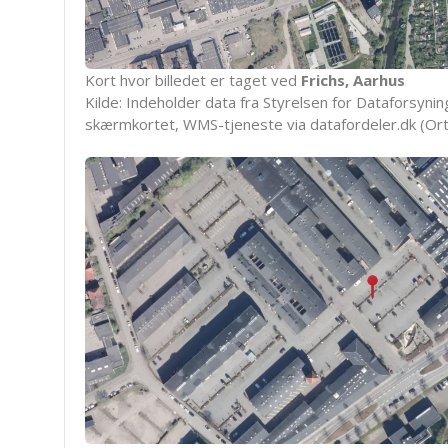
Kort hvor billedet er taget ved
Frichs, Aarhus
Kilde: Indeholder data fra Styrelsen for Dataforsyning
skærmkortet, WMS-tjeneste via datafordeler.dk (Ort