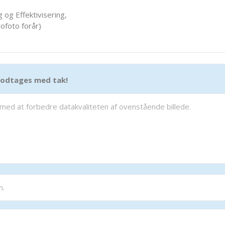
 og Effektivisering,
ofoto forår)
 modtages med tak!