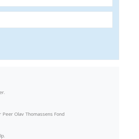
er.
er Peer Olav Thomassens Fond
lp.