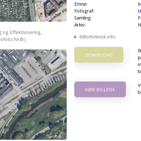
Emne:
M
Fotograf:
U
Samling:
F
Arkiv:
N
 og Effektivisering,
Billedteknisk info:
ofoto forår)
B
DOWNLOAD
p
m
b
V
KØB BILLEDE
b