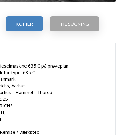
KOPIER
TIL SØGNING
ieselmaskine 635 C på prøveplan
otor type: 635 C
anmark
richs, Aarhus
arhus - Hammel - Thorsø
925
RICHS
HJ
M
 Remise / værksted