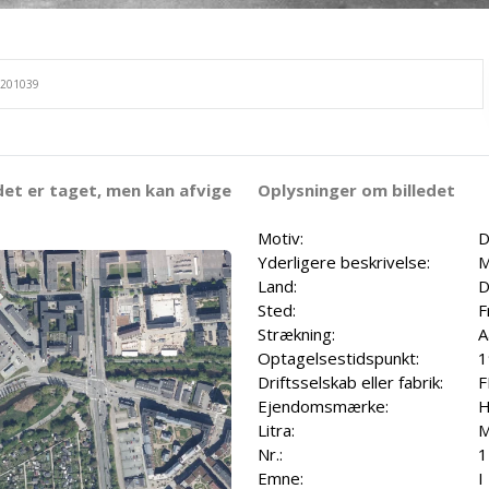
det er taget, men kan afvige
Oplysninger om billedet
Motiv:
D
Yderligere beskrivelse:
M
Land:
D
Sted:
F
Strækning:
A
Optagelsestidspunkt:
1
Driftsselskab eller fabrik:
F
Ejendomsmærke:
H
Litra:
Nr.:
1
Emne:
I