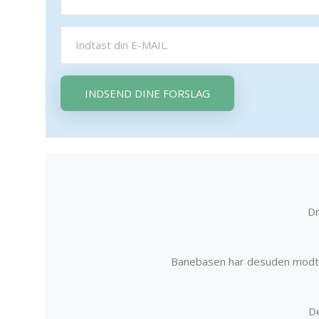
INDSEND DINE FORSLAG
Dr
Banebasen har desuden modta
De