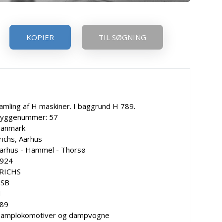
KOPIER
TIL SØGNING
amling af H maskiner. I baggrund H 789.
yggenummer: 57
anmark
richs, Aarhus
arhus - Hammel - Thorsø
924
RICHS
SB
H
89
amplokomotiver og dampvogne