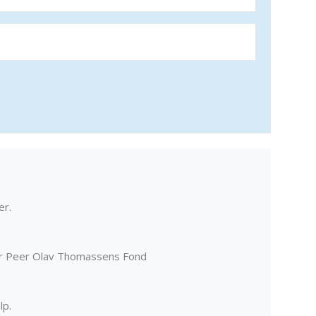
er.
er Peer Olav Thomassens Fond
lp.