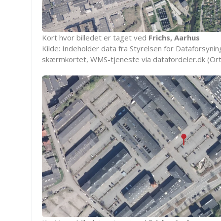
Kort hvor billedet er taget ved
Frichs, Aarhus
Kilde: Indeholder data fra Styrelsen for Dataforsyning
skærmkortet, WMS-tjeneste via datafordeler.dk (Ort