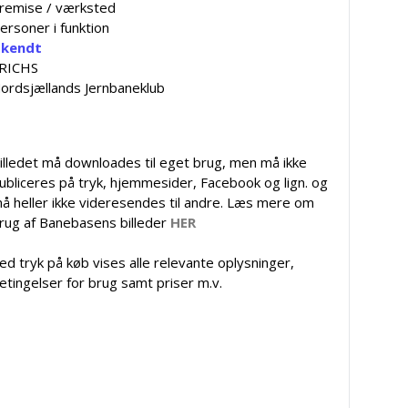
 remise / værksted
ersoner i funktion
kendt
RICHS
ordsjællands Jernbaneklub
illedet må downloades til eget brug, men må ikke
ubliceres på tryk, hjemmesider, Facebook og lign. og
å heller ikke videresendes til andre. Læs mere om
rug af Banebasens billeder
HER
ed tryk på køb vises alle relevante oplysninger,
etingelser for brug samt priser m.v.