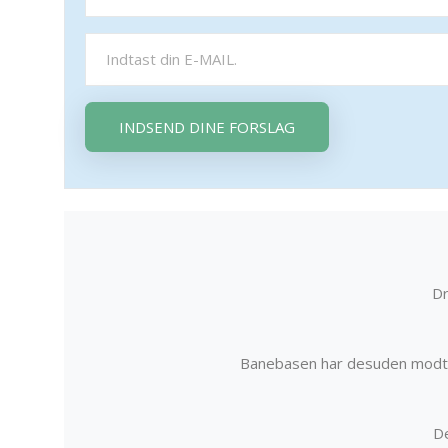
INDSEND DINE FORSLAG
Dr
Banebasen har desuden modta
De