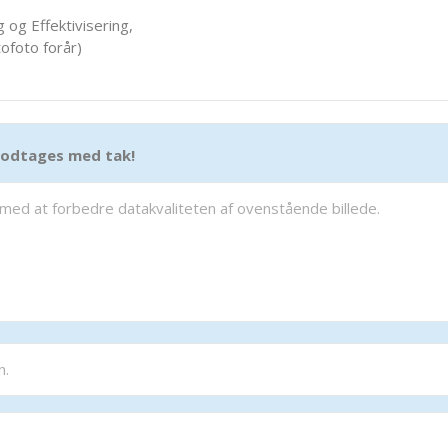
 og Effektivisering,
ofoto forår)
 modtages med tak!