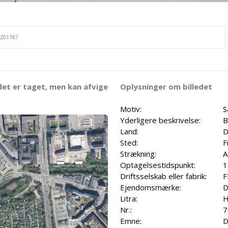
det er taget, men kan afvige
Oplysninger om billedet
Motiv:
S
Yderligere beskrivelse:
B
Land:
D
Sted:
F
Strækning:
A
Optagelsestidspunkt:
1
Driftsselskab eller fabrik:
F
Ejendomsmærke:
D
Litra:
Nr.:
7
Emne:
D