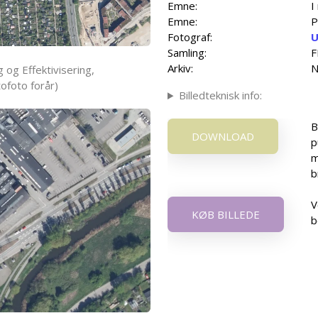
Emne:
I
Emne:
P
Fotograf:
U
Samling:
F
Arkiv:
N
 og Effektivisering,
ofoto forår)
Billedteknisk info:
B
DOWNLOAD
p
m
b
V
KØB BILLEDE
b