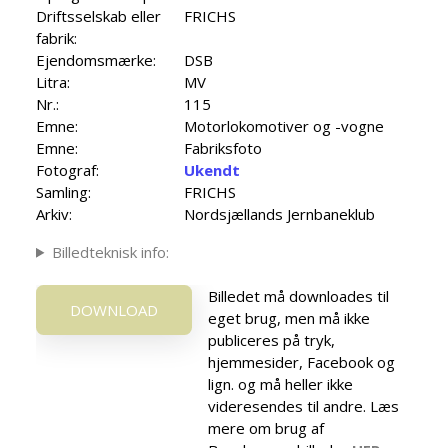
Driftsselskab eller
FRICHS
fabrik:
Ejendomsmærke:
DSB
Litra:
MV
Nr.:
115
Emne:
Motorlokomotiver og -vogne
Emne:
Fabriksfoto
Fotograf:
Ukendt
Samling:
FRICHS
Arkiv:
Nordsjællands Jernbaneklub
Billedteknisk info:
Billedet må downloades til
DOWNLOAD
eget brug, men må ikke
publiceres på tryk,
hjemmesider, Facebook og
lign. og må heller ikke
videresendes til andre. Læs
mere om brug af