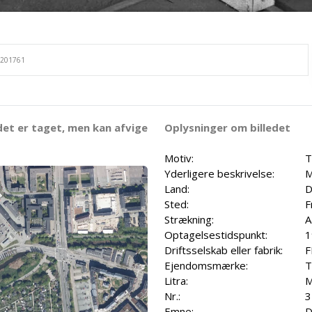
det er taget, men kan afvige
Oplysninger om billedet
Motiv:
T
Yderligere beskrivelse:
M
Land:
D
Sted:
F
Strækning:
A
Optagelsestidspunkt:
1
Driftsselskab eller fabrik:
F
Ejendomsmærke:
T
Litra:
Nr.:
3
Emne:
D