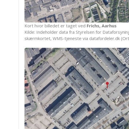
Kort hvor billedet er taget ved
Frichs, Aarhus
Kilde: Indeholder data fra Styrelsen for Dataforsyning
skærmkortet, WMS-tjeneste via datafordeler.dk (Ort