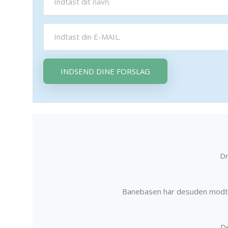
INDSEND DINE FORSLAG
Dr
Banebasen har desuden modta
De