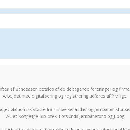
iften af Banebasen betales af de deltagende foreninger og firma
Arbejdet med digitalisering og registrering udføres af frivillige.
get økonomisk støtte fra Frimærkehandler og Jernbanehistorik
v/Det Kongelige Bibliotek, Forslunds Jernbanefond og J-bog
n fortsatte udvikling af formidlingsdelen kræver professionel hjæ