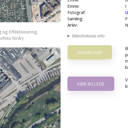
Emne:
I
Fotograf:
U
Samling:
F
Arkiv:
N
 og Effektivisering,
Billedteknisk info:
ofoto forår)
B
DOWNLOAD
p
m
b
V
KØB BILLEDE
b