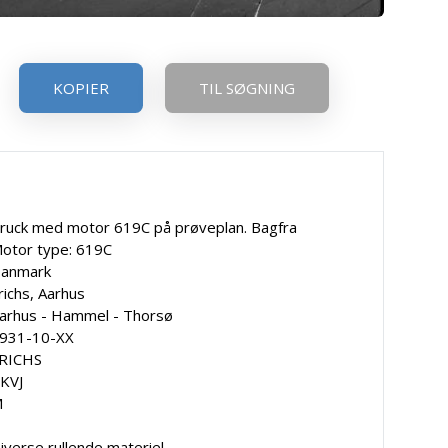
KOPIER
TIL SØGNING
ruck med motor 619C på prøveplan. Bagfra
otor type: 619C
anmark
richs, Aarhus
arhus - Hammel - Thorsø
931-10-XX
RICHS
KVJ
M
iverse rullende materiel