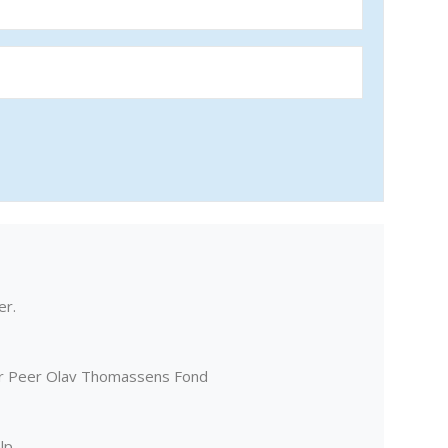
er.
er Peer Olav Thomassens Fond
lp.