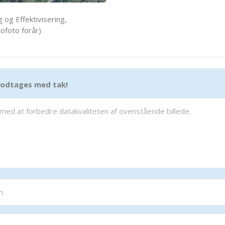
 og Effektivisering,
ofoto forår)
 modtages med tak!