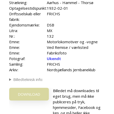
Strækning:
Aarhus - Hammel - Thorsø
Optagelsestidspunkt:
1932-02-01
Driftsselskab eller
FRICHS
fabrik:
Ejendomsmærke:
DSB
Litra:
MX
Nr.:
132
Emne:
Motorlokomotiver og -vogne
Emne:
Ved Remise / værksted
Emne:
Fabriksfoto
Fotograf:
Ukendt
Samling:
FRICHS
Arkiv:
Nordsjællands Jernbaneklub
Billedteknisk info:
Billedet må downloades til
DOWNLOAD
eget brug, men må ikke
publiceres på tryk,
hjemmesider, Facebook og
lign. og må heller ikke